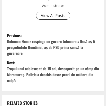
Administrator
View All Posts
P
Previous:
o
Kelemen Hunor respinge un guvern tehnocrat: Dacă aș fi
președintele României, aș da PSD prima șansă la
s
guvernare
t
Next:
Trupul unui adolescent de 15 ani, descoperit pe un câmp din
n
Maramureș. Poliția a deschis dosar penal de ucidere din
culpă
a
v
i
RELATED STORIES