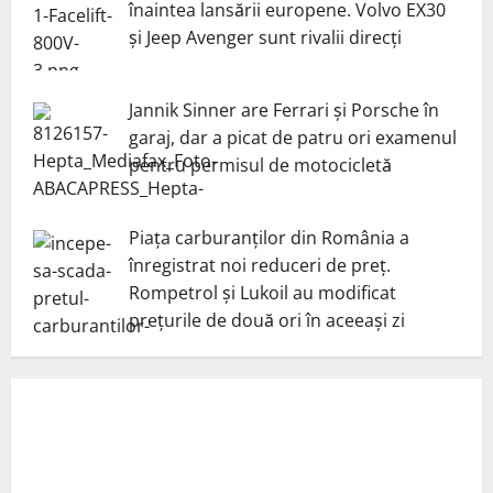
înaintea lansării europene. Volvo EX30
și Jeep Avenger sunt rivalii direcți
Jannik Sinner are Ferrari și Porsche în
garaj, dar a picat de patru ori examenul
pentru permisul de motocicletă
Piața carburanților din România a
înregistrat noi reduceri de preț.
Rompetrol și Lukoil au modificat
prețurile de două ori în aceeași zi