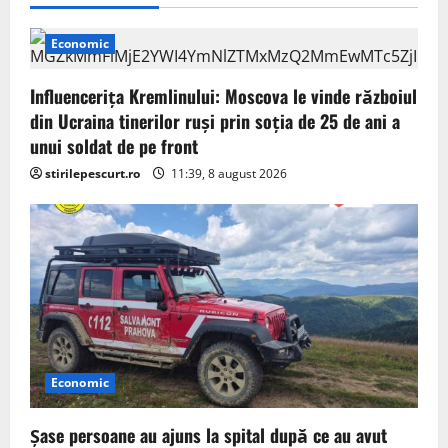
g
Economic
a
Influencerița Kremlinului: Moscova le vinde războiul
t
din Ucraina tinerilor ruși prin soția de 25 de ani a
unui soldat de pe front
i
stirilepescurt.ro
11:39, 8 august 2026
o
n
Economic
Șase persoane au ajuns la spital după ce au avut