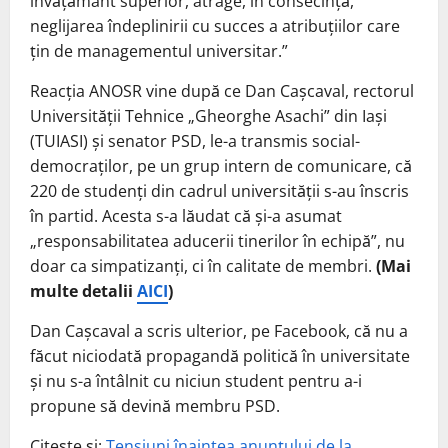
învățământ superior, atrage, în consecință,
neglijarea îndeplinirii cu succes a atribuțiilor care
țin de managementul universitar.”
Reacția ANOSR vine după ce Dan Cașcaval, rectorul
Universității Tehnice „Gheorghe Asachi” din Iași
(TUIASI) și senator PSD, le-a transmis social-
democraților, pe un grup intern de comunicare, că
220 de studenți din cadrul universității s-au înscris
în partid. Acesta s-a lăudat că și-a asumat
„responsabilitatea aducerii tinerilor în echipă”, nu
doar ca simpatizanți, ci în calitate de membri.
(Mai
multe detalii
AICI
)
Dan Cașcaval a scris ulterior, pe Facebook, că nu a
făcut niciodată propagandă politică în universitate
și nu s-a întâlnit cu niciun student pentru a-i
propune să devină membru PSD.
Citește și:
Tensiuni înaintea anunțului de la