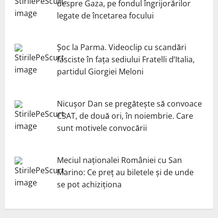
despre Gaza, pe fondul îngrijorărilor
legate de încetarea focului
Șoc la Parma. Videoclip cu scandări
fasciste în fața sediului Fratelli d’Italia,
partidul Giorgiei Meloni
Nicuşor Dan se pregăteşte să convoace
CSAT, de două ori, în noiembrie. Care
sunt motivele convocării
Meciul naționalei României cu San
Marino: Ce preț au biletele și de unde
se pot achiziționa