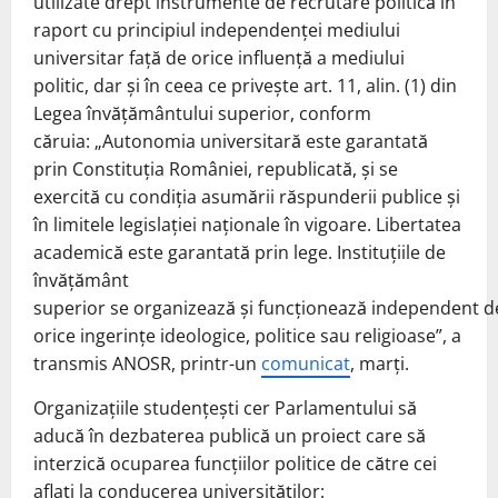
utilizate drept instrumente de recrutare politică în
raport cu principiul independenței mediului
universitar față de orice influență a mediului
politic, dar și în ceea ce privește art. 11, alin. (1) din
Legea învățământului superior, conform
căruia: „Autonomia universitară este garantată
prin Constituţia României, republicată, şi se
exercită cu condiţia asumării răspunderii publice şi
în limitele legislaţiei naţionale în vigoare. Libertatea
academică este garantată prin lege. Instituţiile de
învăţământ
superior se organizează şi funcţionează independent d
orice ingerinţe ideologice, politice sau religioase”, a
transmis ANOSR, printr-un
comunicat
, marți.
Organizațiile studențești cer Parlamentului să
aducă în dezbaterea publică un proiect care să
interzică ocuparea funcțiilor politice de către cei
aflați la conducerea universităților: