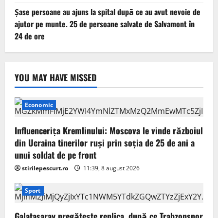
Șase persoane au ajuns la spital după ce au avut nevoie de
ajutor pe munte. 25 de persoane salvate de Salvamont în
24 de ore
YOU MAY HAVE MISSED
Economic
Influencerița Kremlinului: Moscova le vinde războiul
din Ucraina tinerilor ruși prin soția de 25 de ani a
unui soldat de pe front
stirilepescurt.ro
11:39, 8 august 2026
Sport
Galatasaray pregătește replica, după ce Trabzonspor