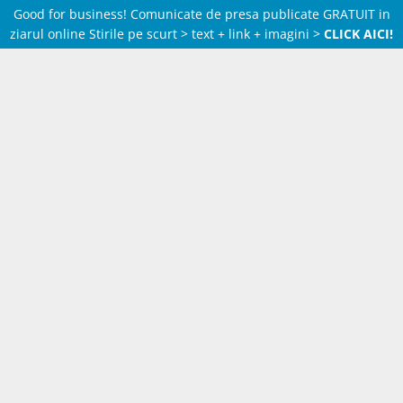
Good for business! Comunicate de presa publicate GRATUIT in
ziarul online Stirile pe scurt > text + link + imagini >
CLICK AICI!
Skip
to
content