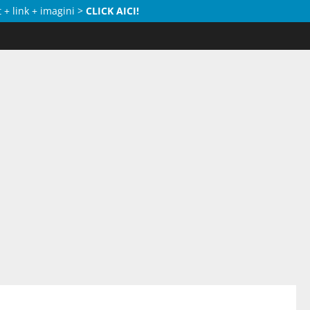
 + link + imagini >
CLICK AICI!