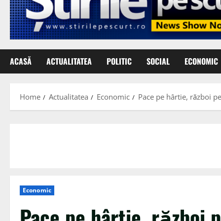
ACASĂ
ACTUALITATEA
POLITIC
SOCIAL
ECONOMIC
Home
Actualitatea
Economic
Pace pe hârtie, război pe
Economic
Pace pe hârtie, război 