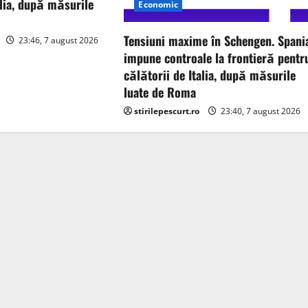
alia, după măsurile
Economic
Tensiuni maxime în Schengen. Spani
23:46, 7 august 2026
impune controale la frontieră pentr
călătorii de Italia, după măsurile
luate de Roma
stirilepescurt.ro
23:40, 7 august 2026