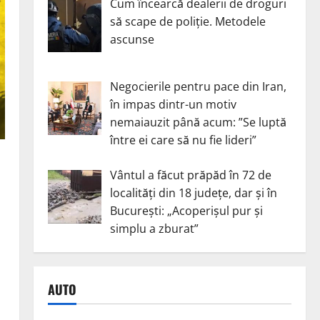
Cum încearcă dealerii de droguri
să scape de poliție. Metodele
ascunse
Negocierile pentru pace din Iran,
în impas dintr-un motiv
nemaiauzit până acum: ”Se luptă
între ei care să nu fie lideri”
Vântul a făcut prăpăd în 72 de
localități din 18 județe, dar și în
București: „Acoperișul pur și
simplu a zburat”
AUTO