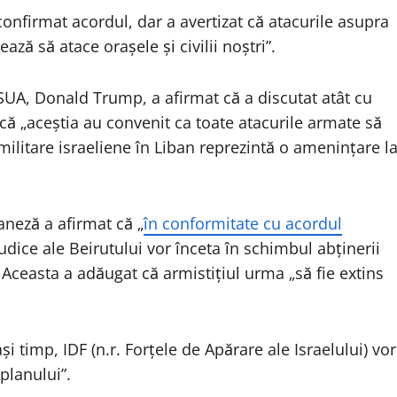
nfirmat acordul, dar a avertizat că atacurile asupra
ză să atace oraşele şi civilii noştri”.
 SUA, Donald Trump, a afirmat că a discutat atât cu
că „aceştia au convenit ca toate atacurile armate să
 militare israeliene în Liban reprezintă o ameninţare l
aneză a afirmat că „
în conformitate cu acordul
sudice ale Beirutului vor înceta în schimbul abţinerii
. Aceasta a adăugat că armistiţiul urma „să fie extins
i timp, IDF (n.r. Forţele de Apărare ale Israelului) vor
planului”.