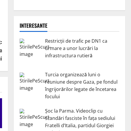
INTERESANTE
Restricții de trafic pe DN1 ca
:
urmare a unor lucrări la
a
infrastructura rutieră
i
Turcia organizează luni o
reuniune despre Gaza, pe fondul
îngrijorărilor legate de încetarea
focului
Șoc la Parma. Videoclip cu
scandări fasciste în fața sediului
Fratelli d’Italia, partidul Giorgiei