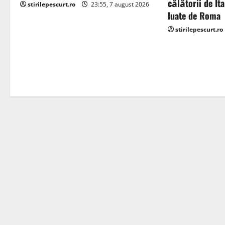
călătorii de It
stirilepescurt.ro
23:55, 7 august 2026
g
luate de Roma
stirilepescurt.ro
a
t
i
o
n