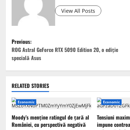
View All Posts
P
Previous:
ROG Astral GeForce RTX 5090 Edition 20, o ediție
o
specială Asus
s
t
RELATED STORIES
n
a
Economic
Economic
v
Moody’s menține ratingul de țară al
Tensiuni maxim
României, cu perspectivă negativă
impune controal
i