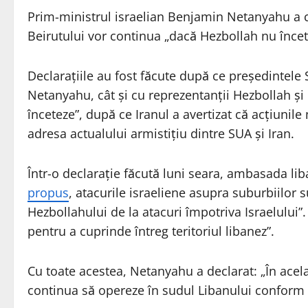
Prim-ministrul israelian Benjamin Netanyahu a co
Beirutului vor continua „dacă Hezbollah nu încetea
Declaraţiile au fost făcute după ce preşedintele
Netanyahu, cât şi cu reprezentanţii Hezbollah şi 
înceteze”, după ce Iranul a avertizat că acţiunile
adresa actualului armistiţiu dintre SUA şi Iran.
Într-o declaraţie făcută luni seara, ambasada lib
propus
, atacurile israeliene asupra suburbiilor 
Hezbollahului de la atacuri împotriva Israelului”
pentru a cuprinde întreg teritoriul libanez”.
Cu toate acestea, Netanyahu a declarat: „În acelaş
continua să opereze în sudul Libanului conform 