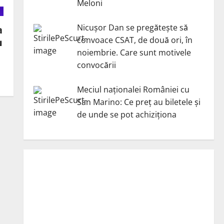
Meloni
Nicuşor Dan se pregăteşte să
a
convoace CSAT, de două ori, în
u
noiembrie. Care sunt motivele
convocării
Meciul naționalei României cu
San Marino: Ce preț au biletele și
de unde se pot achiziționa