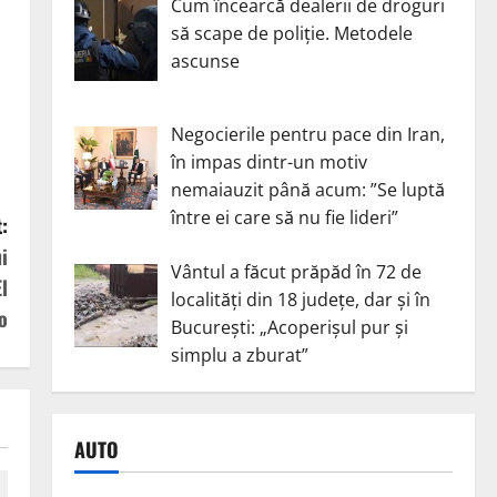
Cum încearcă dealerii de droguri
să scape de poliție. Metodele
ascunse
Negocierile pentru pace din Iran,
în impas dintr-un motiv
nemaiauzit până acum: ”Se luptă
între ei care să nu fie lideri”
:
i
Vântul a făcut prăpăd în 72 de
l
localități din 18 județe, dar și în
o
București: „Acoperișul pur și
simplu a zburat”
AUTO