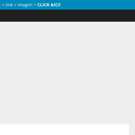
 + link + imagini >
CLICK AICI!