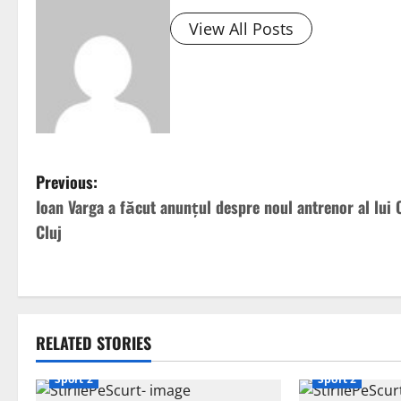
View All Posts
P
Previous:
Ioan Varga a făcut anunțul despre noul antrenor al lui
o
Cluj
s
t
n
RELATED STORIES
a
Sport 2
Sport 2