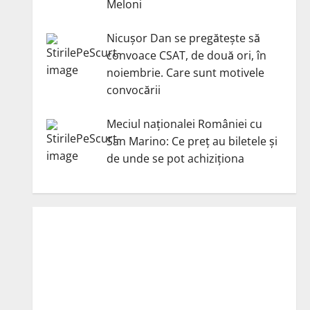
Meloni
Nicuşor Dan se pregăteşte să
convoace CSAT, de două ori, în
noiembrie. Care sunt motivele
convocării
Meciul naționalei României cu
San Marino: Ce preț au biletele și
de unde se pot achiziționa