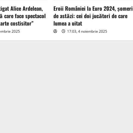
tigat Alice Ardelean,
Eroii României la Euro 2024, șomeri
ă care face spectacol
de astăzi: cei doi jucători de care
arte costisitor”
lumea a uitat
iembrie 2025
17:03, 4 noiembrie 2025