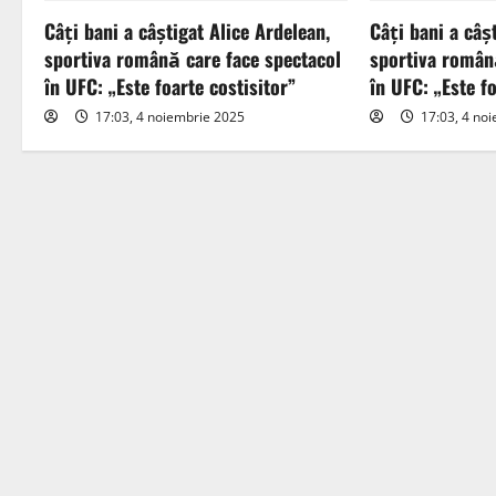
v
Câți bani a câștigat Alice Ardelean,
Câți bani a câș
i
sportiva română care face spectacol
sportiva român
în UFC: „Este foarte costisitor”
în UFC: „Este fo
g
17:03, 4 noiembrie 2025
17:03, 4 no
a
t
i
o
n