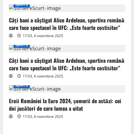
i
Sport 2
g
Câți bani a câștigat Alice Ardelean, sportiva română
care face spectacol în UFC: „Este foarte costisitor”
a
17:03, 4 noiembrie 2025
t
Sport 2
i
Câți bani a câștigat Alice Ardelean, sportiva română
o
care face spectacol în UFC: „Este foarte costisitor”
17:03, 4 noiembrie 2025
n
Sport 2
Eroii României la Euro 2024, șomerii de astăzi: cei
doi jucători de care lumea a uitat
17:03, 4 noiembrie 2025