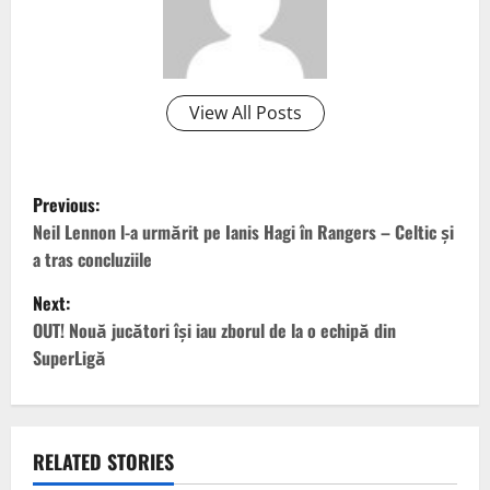
View All Posts
P
Previous:
o
Neil Lennon l-a urmărit pe Ianis Hagi în Rangers – Celtic și
a tras concluziile
s
Next:
t
OUT! Nouă jucători își iau zborul de la o echipă din
SuperLigă
n
a
v
RELATED STORIES