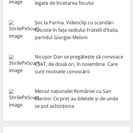
legate de încetarea focului
Șoc la Parma. Videoclip cu scandări
fasciste în fața sediului Fratelli d’Italia,
partidul Giorgiei Meloni
Nicuşor Dan se pregăteşte să convoace
CSAT, de două ori, în noiembrie. Care
sunt motivele convocării
Meciul naționalei României cu San
Marino: Ce preț au biletele și de unde
se pot achiziționa