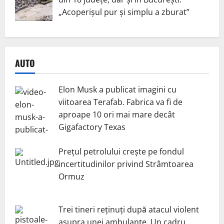
„Acoperișul pur și simplu a zburat”
AUTO
Elon Musk a publicat imagini cu
viitoarea Terafab. Fabrica va fi de
aproape 10 ori mai mare decât
Gigafactory Texas
Prețul petrolului crește pe fondul
incertitudinilor privind Strâmtoarea
Ormuz
Trei tineri reținuți după atacul violent
asupra unei ambulanțe. Un cadru