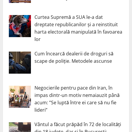
Curtea Supremă a SUA le-a dat
dreptate republicanilor și a reinstituit
harta electorală manipulată în favoarea
lor
Cum încearcă dealerii de droguri să
scape de poliție. Metodele ascunse
Negocierile pentru pace din Iran, în
impas dintr-un motiv nemaiauzit până
acum: ”Se luptă între ei care să nu fie
lideri”
Vântul a făcut prăpăd în 72 de localități
din 18 județe, dar și în București: