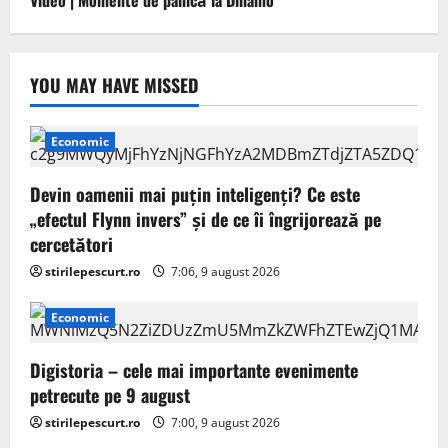
YOU MAY HAVE MISSED
Economic
Devin oamenii mai puțin inteligenți? Ce este
„efectul Flynn invers” și de ce îi îngrijorează pe
cercetători
stirilepescurt.ro
7:06, 9 august 2026
Economic
Digistoria – cele mai importante evenimente
petrecute pe 9 august
stirilepescurt.ro
7:00, 9 august 2026