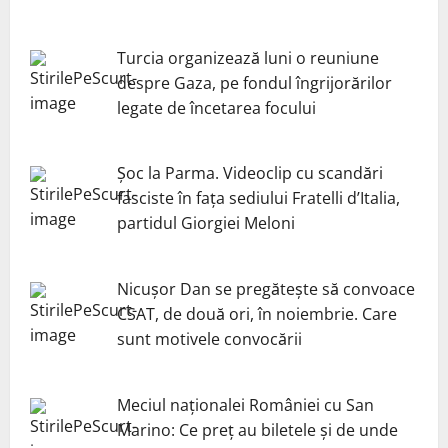
Turcia organizează luni o reuniune
despre Gaza, pe fondul îngrijorărilor
legate de încetarea focului
Șoc la Parma. Videoclip cu scandări
fasciste în fața sediului Fratelli d’Italia,
partidul Giorgiei Meloni
Nicuşor Dan se pregăteşte să convoace
CSAT, de două ori, în noiembrie. Care
sunt motivele convocării
Meciul naționalei României cu San
Marino: Ce preț au biletele și de unde