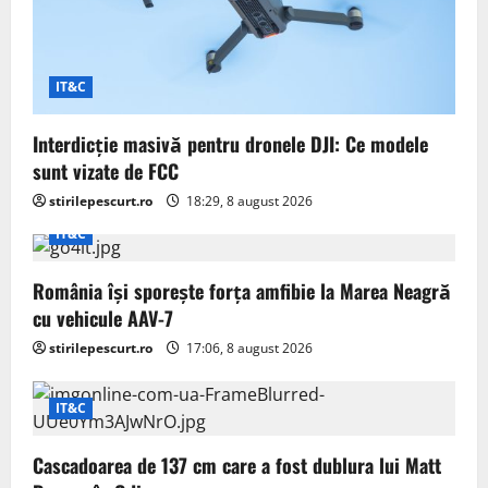
t
i
IT&C
o
Interdicție masivă pentru dronele DJI: Ce modele
n
sunt vizate de FCC
stirilepescurt.ro
18:29, 8 august 2026
IT&C
România își sporește forța amfibie la Marea Neagră
cu vehicule AAV-7
stirilepescurt.ro
17:06, 8 august 2026
IT&C
Cascadoarea de 137 cm care a fost dublura lui Matt