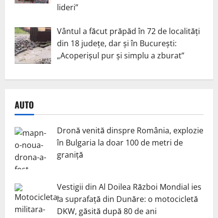
lideri”
Vântul a făcut prăpăd în 72 de localități
din 18 județe, dar și în București:
„Acoperișul pur și simplu a zburat”
AUTO
Dronă venită dinspre România, explozie
în Bulgaria la doar 100 de metri de
graniță
Vestigii din Al Doilea Război Mondial ies
la suprafață din Dunăre: o motocicletă
DKW, găsită după 80 de ani