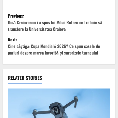
P
Previous:
o
Gică Craioveanu i-a spus lui Mihai Rotaru ce trebuie să
transfere la Universitatea Craiova
s
Next:
t
Cine câștigă Cupa Mondială 2026? Ce spun casele de
pariuri despre marea favorită și surprizele turneului
n
a
v
RELATED STORIES
i
g
a