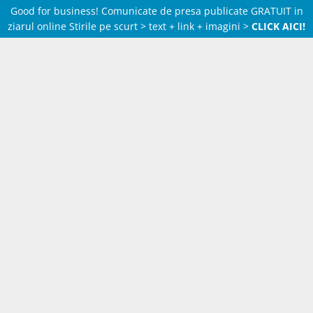
Good for business! Comunicate de presa publicate GRATUIT in
ziarul online Stirile pe scurt > text + link + imagini >
CLICK AICI!
Skip
to
content