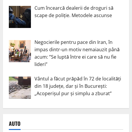
Cum încearcă dealerii de droguri să
scape de poliție. Metodele ascunse
Negocierile pentru pace din Iran, în
impas dintr-un motiv nemaiauzit până
acum: ”Se luptă între ei care să nu fie
lideri”
Vântul a făcut prăpăd în 72 de localități
din 18 județe, dar și în București:
„Acoperișul pur și simplu a zburat”
AUTO