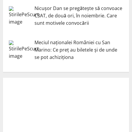
Nicuşor Dan se pregăteşte să convoace
CSAT, de două ori, în noiembrie. Care
sunt motivele convocării
Meciul naționalei României cu San
Marino: Ce preț au biletele și de unde
se pot achiziționa