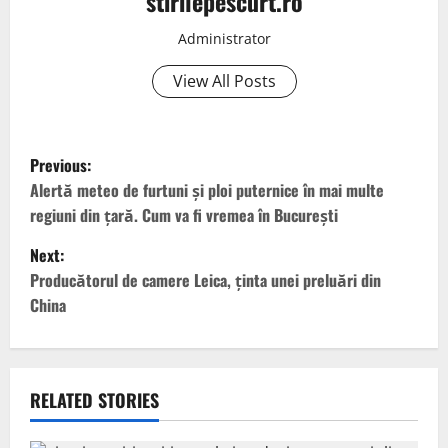
stirilepescurt.ro
Administrator
View All Posts
P
Previous:
o
Alertă meteo de furtuni și ploi puternice în mai multe
regiuni din țară. Cum va fi vremea în București
s
Next:
t
Producătorul de camere Leica, ținta unei preluări din
China
n
a
v
RELATED STORIES