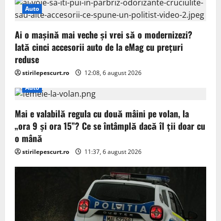
i
Auto
g
Ai o mașină mai veche și vrei să o modernizezi?
a
Iată cinci accesorii auto de la eMag cu prețuri
t
reduse
stirilepescurt.ro
12:08, 6 august 2026
i
Auto
o
Mai e valabilă regula cu două mâini pe volan, la
n
„ora 9 și ora 15”? Ce se întâmplă dacă îl ții doar cu
o mână
stirilepescurt.ro
11:37, 6 august 2026