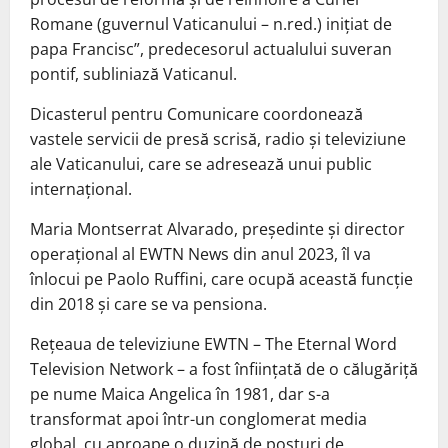
Romane (guvernul Vaticanului – n.red.) iniţiat de
papa Francisc”, predecesorul actualului suveran
pontif, subliniază Vaticanul.
Dicasterul pentru Comunicare coordonează
vastele servicii de presă scrisă, radio şi televiziune
ale Vaticanului, care se adresează unui public
internaţional.
Maria Montserrat Alvarado, preşedinte şi director
operaţional al EWTN News din anul 2023, îl va
înlocui pe Paolo Ruffini, care ocupă această funcţie
din 2018 şi care se va pensiona.
Reţeaua de televiziune EWTN – The Eternal Word
Television Network – a fost înfiinţată de o călugăriţă
pe nume Maica Angelica în 1981, dar s-a
transformat apoi într-un conglomerat media
global, cu aproape o duzină de posturi de