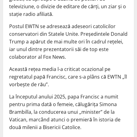
televiziune, o divizie de editare de cărţi, un ziar şi o
staţie radio afiliată.
Postul EWTN se adresează adeseori catolicilor
conservatori din Statele Unite. Preşedintele Donald
Trump a apărut de mai multe ori în cadrul reţelei,
iar unul dintre prezentatorii săi de top este
colaborator al Fox News.
Această reţea media l-a criticat ocazional pe
regretatul papă Francisc, care s-a plâns că EWTN „îl
vorbeşte de rău”.
La începutul anului 2025, papa Francisc a numit
pentru prima dată o femeie, călugăriţa Simona
Brambilla, la conducerea unui „minister” de la
Vatican, marcând atunci o premieră în istoria de
două milenii a Bisericii Catolice.