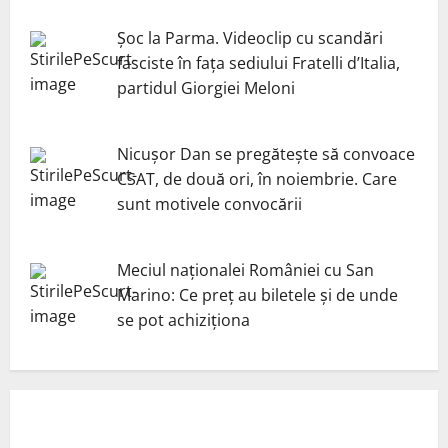
Șoc la Parma. Videoclip cu scandări
fasciste în fața sediului Fratelli d’Italia,
partidul Giorgiei Meloni
Nicuşor Dan se pregăteşte să convoace
CSAT, de două ori, în noiembrie. Care
sunt motivele convocării
Meciul naționalei României cu San
Marino: Ce preț au biletele și de unde
se pot achiziționa