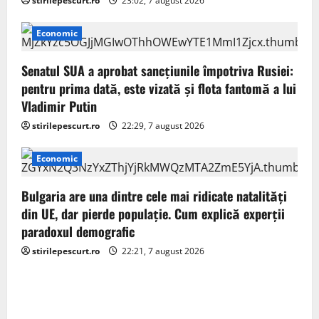
i
stirilepescurt.ro
23:02, 7 august 2026
o
Economic
n
Senatul SUA a aprobat sancțiunile împotriva Rusiei:
pentru prima dată, este vizată și flota fantomă a lui
Vladimir Putin
stirilepescurt.ro
22:29, 7 august 2026
Economic
Bulgaria are una dintre cele mai ridicate natalități
din UE, dar pierde populație. Cum explică experții
paradoxul demografic
stirilepescurt.ro
22:21, 7 august 2026