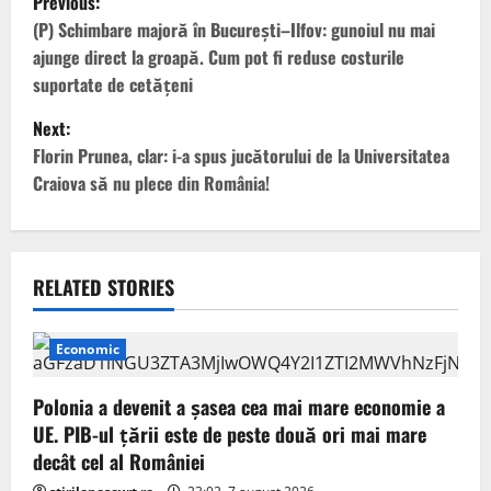
Previous:
o
(P) Schimbare majoră în București–Ilfov: gunoiul nu mai
ajunge direct la groapă. Cum pot fi reduse costurile
s
suportate de cetățeni
t
Next:
Florin Prunea, clar: i-a spus jucătorului de la Universitatea
n
Craiova să nu plece din România!
a
v
RELATED STORIES
i
g
Economic
a
Polonia a devenit a șasea cea mai mare economie a
UE. PIB-ul țării este de peste două ori mai mare
t
decât cel al României