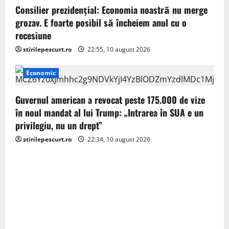
Consilier prezidenţial: Economia noastră nu merge
n
grozav. E foarte posibil să încheiem anul cu o
recesiune
stirilepescurt.ro
22:55, 10 august 2026
Economic
Guvernul american a revocat peste 175.000 de vize
în noul mandat al lui Trump: „Intrarea în SUA e un
privilegiu, nu un drept”
stirilepescurt.ro
22:34, 10 august 2026