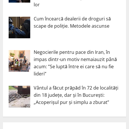
lor
Cum încearcă dealerii de droguri să
scape de poliție. Metodele ascunse
Negocierile pentru pace din Iran, în
impas dintr-un motiv nemaiauzit până
acum: ”Se luptă între ei care să nu fie
lideri”
Vântul a făcut prăpăd în 72 de localități
din 18 județe, dar și în București:
„Acoperișul pur și simplu a zburat”