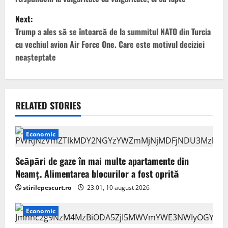
s
Next:
t
Trump a ales să se întoarcă de la summitul NATO din Turcia
cu vechiul avion Air Force One. Care este motivul deciziei
n
neașteptate
a
v
RELATED STORIES
i
g
Economic
a
Scăpări de gaze în mai multe apartamente din
Neamț. Alimentarea blocurilor a fost oprită
t
stirilepescurt.ro
23:01, 10 august 2026
i
Economic
o