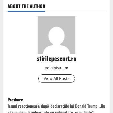
ABOUT THE AUTHOR
stirilepescurt.ro
Administrator
View All Posts
P
Previous:
o
Iranul reacționează după declarațiile lui Donald Trump: „Nu
răspundem la vulgaritate cu vulgaritate, ci cu fapte”