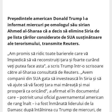
Preşedintele american Donald Trump l-a
informat miercuri pe omologul său sirian
Ahmed al-Sharaa că a decis să elimine Siria de
pe lista ţărilor considerate de SUA susţinătoare
ale terorismului, transmite Reuters.
„Am promis să ridic toate barierele care vă
împiedică să vă reconstruiţi ţara şi foarte curând
veţi putea face asta”, a scris Trump într-o scrisoare
către al-Sharaa consultată de Reuters. „Avem
companii din SUA gata să investească în Siria şi să
vă ajute să vă faceţi ţara mai măreaţă şi mai
prosperă ca oricând”, a afirmat el în documentul
care – potrivit unui oficial guvernamental american
de rang înalt – i-a fost înmânată liderului de la
Damasc după întâlnirea cu Trump de miercuri, de