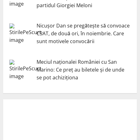
partidul Giorgiei Meloni
Nicuşor Dan se pregăteşte să convoace
CSAT, de două ori, în noiembrie. Care
sunt motivele convocării
Meciul naționalei României cu San
Marino: Ce preț au biletele și de unde
se pot achiziționa