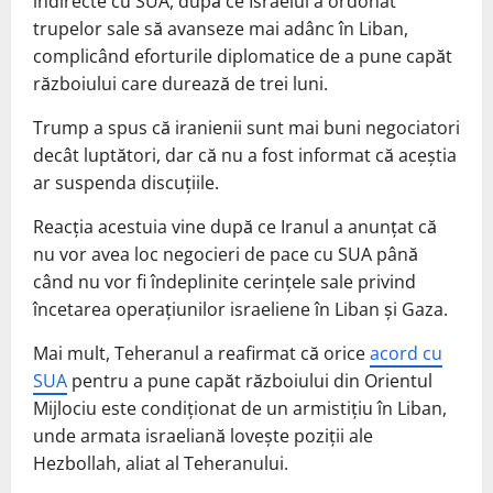
indirecte cu SUA, după ce Israelul a ordonat
trupelor sale să avanseze mai adânc în Liban,
complicând eforturile diplomatice de a pune capăt
războiului care durează de trei luni.
Trump a spus că iranienii sunt mai buni negociatori
decât luptători, dar că nu a fost informat că aceştia
ar suspenda discuţiile.
Reacția acestuia vine după ce Iranul a anunţat că
nu vor avea loc negocieri de pace cu SUA până
când nu vor fi îndeplinite cerinţele sale privind
încetarea operaţiunilor israeliene în Liban şi Gaza.
Mai mult, Teheranul a reafirmat că orice
acord cu
SUA
pentru a pune capăt războiului din Orientul
Mijlociu este condiţionat de un armistiţiu în Liban,
unde armata israeliană loveşte poziţii ale
Hezbollah, aliat al Teheranului.