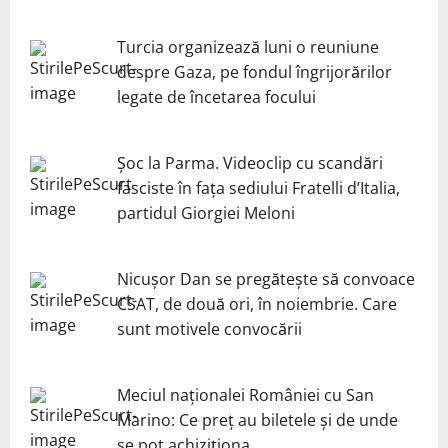
Turcia organizează luni o reuniune
despre Gaza, pe fondul îngrijorărilor
legate de încetarea focului
Șoc la Parma. Videoclip cu scandări
fasciste în fața sediului Fratelli d’Italia,
partidul Giorgiei Meloni
Nicuşor Dan se pregăteşte să convoace
CSAT, de două ori, în noiembrie. Care
sunt motivele convocării
Meciul naționalei României cu San
Marino: Ce preț au biletele și de unde
se pot achiziționa