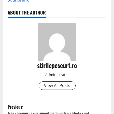
Source link
ABOUT THE AUTHOR
stirilepescurt.ro
Administrator
View All Posts
P
Previous:
Trei vaccinuri experimentale împotriva Ebola sunt