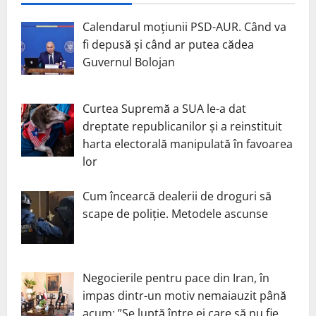
Calendarul moțiunii PSD-AUR. Când va
fi depusă și când ar putea cădea
Guvernul Bolojan
Curtea Supremă a SUA le-a dat
dreptate republicanilor și a reinstituit
harta electorală manipulată în favoarea
lor
Cum încearcă dealerii de droguri să
scape de poliție. Metodele ascunse
Negocierile pentru pace din Iran, în
impas dintr-un motiv nemaiauzit până
acum: ”Se luptă între ei care să nu fie