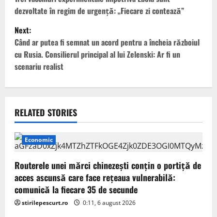
o
dezvoltate în regim de urgență: „Fiecare zi contează”
s
Next:
t
Când ar putea fi semnat un acord pentru a încheia războiul
cu Rusia. Consilierul principal al lui Zelenski: Ar fi un
n
scenariu realist
a
v
RELATED STORIES
i
g
Economic
a
Routerele unei mărci chinezești conțin o portiță de
acces ascunsă care face rețeaua vulnerabilă:
t
comunică la fiecare 35 de secunde
i
stirilepescurt.ro
0:11, 6 august 2026