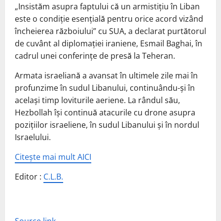
„Insistăm asupra faptului că un armistiţiu în Liban
este o condiţie esenţială pentru orice acord vizând
încheierea războiului” cu SUA, a declarat purtătorul
de cuvânt al diplomaţiei iraniene, Esmail Baghai, în
cadrul unei conferinţe de presă la Teheran.
Armata israeliană a avansat în ultimele zile mai în
profunzime în sudul Libanului, continuându-şi în
acelaşi timp loviturile aeriene. La rândul său,
Hezbollah îşi continuă atacurile cu drone asupra
poziţiilor israeliene, în sudul Libanului şi în nordul
Israelului.
Citește mai mult AICI
Editor :
C.L.B.