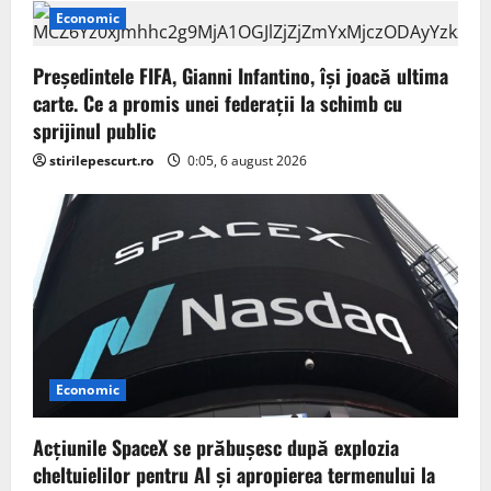
o
Economic
n
Președintele FIFA, Gianni Infantino, îşi joacă ultima
carte. Ce a promis unei federații la schimb cu
sprijinul public
stirilepescurt.ro
0:05, 6 august 2026
Economic
Acţiunile SpaceX se prăbuşesc după explozia
cheltuielilor pentru AI şi apropierea termenului la