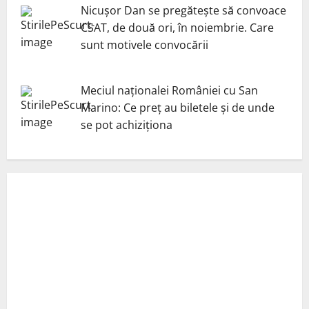
Nicuşor Dan se pregăteşte să convoace
CSAT, de două ori, în noiembrie. Care
sunt motivele convocării
Meciul naționalei României cu San
Marino: Ce preț au biletele și de unde
se pot achiziționa