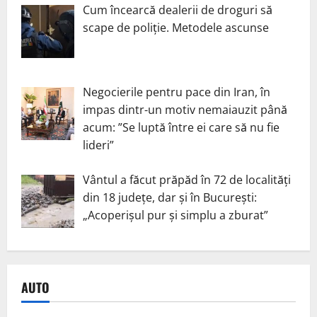
Cum încearcă dealerii de droguri să
scape de poliție. Metodele ascunse
Negocierile pentru pace din Iran, în
impas dintr-un motiv nemaiauzit până
acum: ”Se luptă între ei care să nu fie
lideri”
Vântul a făcut prăpăd în 72 de localități
din 18 județe, dar și în București:
„Acoperișul pur și simplu a zburat”
AUTO