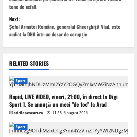
s
tone de asfalt
t
Next:
Șeful Armatei Române, generalul Gheorghiță Vlad, este
n
audiat la DNA într-un dosar de corupție
a
v
RELATED STORIES
i
g
Sport
a
Rapid, LIVE VIDEO, vineri, 21:00, în direct la Digi
Sport 1. Se anunță un meci ”de foc” la Arad
t
stirilepescurt.ro
11:38, 6 august 2026
i
Sport
o