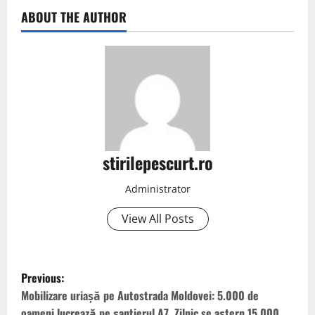
ABOUT THE AUTHOR
stirilepescurt.ro
Administrator
View All Posts
P
Previous:
o
Mobilizare uriașă pe Autostrada Moldovei: 5.000 de
oameni lucrează pe șantierul A7. Zilnic se aștern 15.000