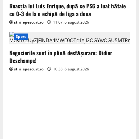
Reacția lui Luis Enrique, după ce PSG a luat bătaie
n
cu 0-3 de la o echipă de liga a doua
stirilepescurt.ro
11:07, 6 august 2026
Sport
Negocierile sunt în plină desfășurare: Didier
Deschamps!
stirilepescurt.ro
10:38, 6 august 2026