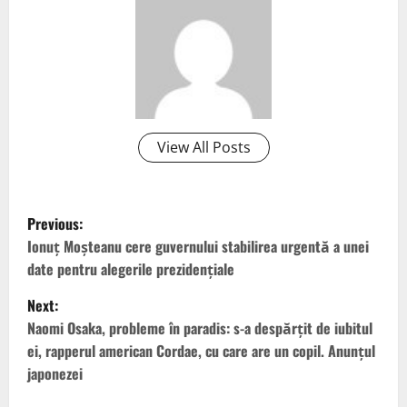
View All Posts
P
Previous:
o
Ionuţ Moşteanu cere guvernului stabilirea urgentă a unei
date pentru alegerile prezidenţiale
s
Next:
t
Naomi Osaka, probleme în paradis: s-a despărțit de iubitul
ei, rapperul american Cordae, cu care are un copil. Anunțul
n
japonezei