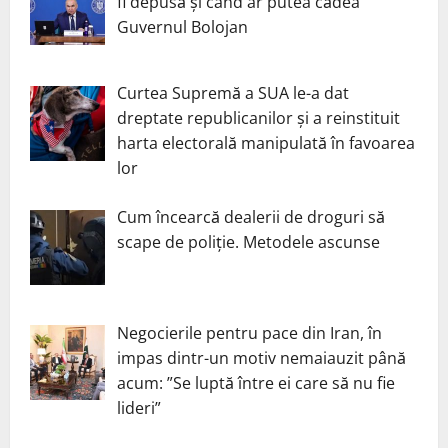
fi depusă și când ar putea cădea
Guvernul Bolojan
Curtea Supremă a SUA le-a dat
dreptate republicanilor și a reinstituit
harta electorală manipulată în favoarea
lor
Cum încearcă dealerii de droguri să
scape de poliție. Metodele ascunse
Negocierile pentru pace din Iran, în
impas dintr-un motiv nemaiauzit până
acum: ”Se luptă între ei care să nu fie
lideri”