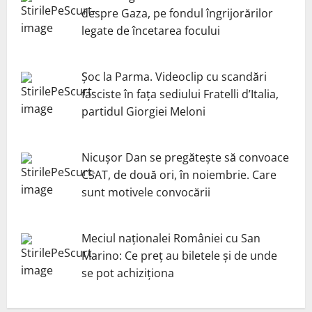
despre Gaza, pe fondul îngrijorărilor
legate de încetarea focului
Șoc la Parma. Videoclip cu scandări
fasciste în fața sediului Fratelli d’Italia,
partidul Giorgiei Meloni
Nicuşor Dan se pregăteşte să convoace
CSAT, de două ori, în noiembrie. Care
sunt motivele convocării
Meciul naționalei României cu San
Marino: Ce preț au biletele și de unde
se pot achiziționa