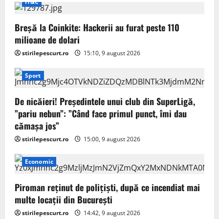
IT&C
Breșă la Coinkite: Hackerii au furat peste 110
milioane de dolari
stirilepescurt.ro
15:10, 9 august 2026
Sport
De nicăieri! Președintele unui club din SuperLigă,
”pariu nebun”: ”Când face primul punct, îmi dau
cămașa jos”
stirilepescurt.ro
15:00, 9 august 2026
Economic
Piroman reţinut de poliţişti, după ce incendiat mai
multe locaţii din București
stirilepescurt.ro
14:42, 9 august 2026