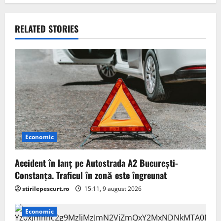
a
v
RELATED STORIES
i
g
a
t
i
Economic
o
n
Accident în lanț pe Autostrada A2 București-
Constanța. Traficul în zonă este îngreunat
stirilepescurt.ro
15:11, 9 august 2026
Economic