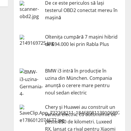
De ce este periculos să lași
testerul OBD2 conectat mereu în
mașină
Oltenița cumpără 7 mașini hibrid
de 694.000 lei prin Rabla Plus
BMW i3 intră în producție în
uzina din München. Compania
anunță o cerere mare pentru
noul sedan electric
Chery și Huawei au construit un
vehicul electric cu autonomie de
peste 850 de kilometri. Luxeed
RX, lansat ca rival pentru Xiaomi