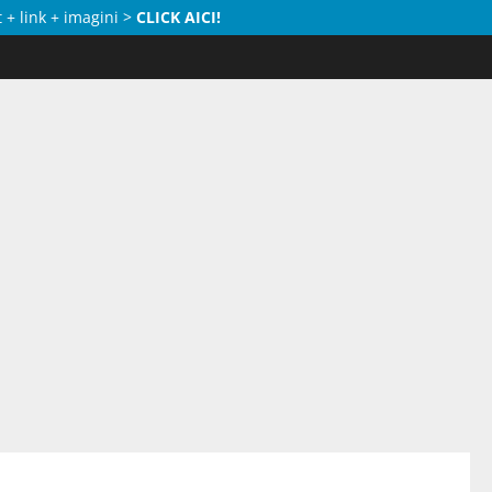
 + link + imagini >
CLICK AICI!