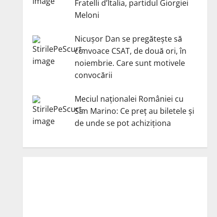
Fratelli d’Italia, partidul Giorgiei
Meloni
Nicuşor Dan se pregăteşte să
convoace CSAT, de două ori, în
noiembrie. Care sunt motivele
convocării
Meciul naționalei României cu
San Marino: Ce preț au biletele și
de unde se pot achiziționa