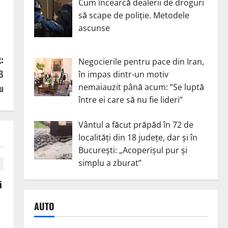
Cum încearcă dealerii de droguri
să scape de poliție. Metodele
ascunse
:
Negocierile pentru pace din Iran,
B
în impas dintr-un motiv
nemaiauzit până acum: ”Se luptă
u
între ei care să nu fie lideri”
Vântul a făcut prăpăd în 72 de
localități din 18 județe, dar și în
București: „Acoperișul pur și
simplu a zburat”
i
AUTO