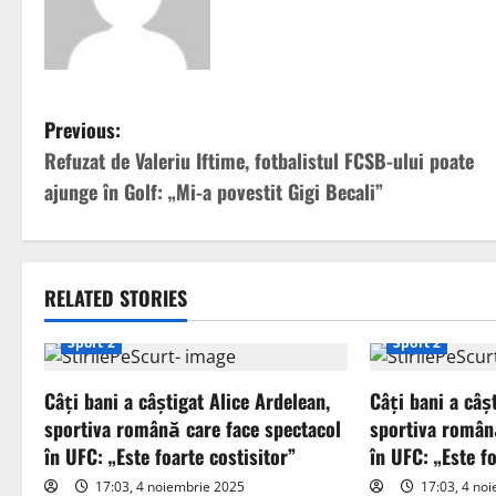
P
Previous:
Refuzat de Valeriu Iftime, fotbalistul FCSB-ului poate
o
ajunge în Golf: „Mi-a povestit Gigi Becali”
s
t
RELATED STORIES
n
Sport 2
Sport 2
a
Câți bani a câștigat Alice Ardelean,
Câți bani a câș
v
sportiva română care face spectacol
sportiva român
i
în UFC: „Este foarte costisitor”
în UFC: „Este fo
17:03, 4 noiembrie 2025
17:03, 4 no