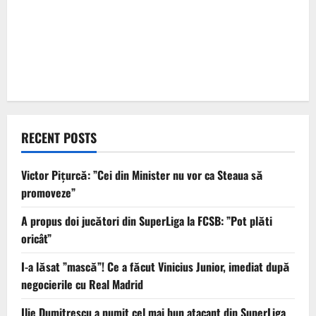
RECENT POSTS
Victor Pițurcă: ”Cei din Minister nu vor ca Steaua să
promoveze”
A propus doi jucători din SuperLiga la FCSB: ”Pot plăti
oricât”
I-a lăsat ”mască”! Ce a făcut Vinicius Junior, imediat după
negocierile cu Real Madrid
Ilie Dumitrescu a numit cel mai bun atacant din SuperLiga