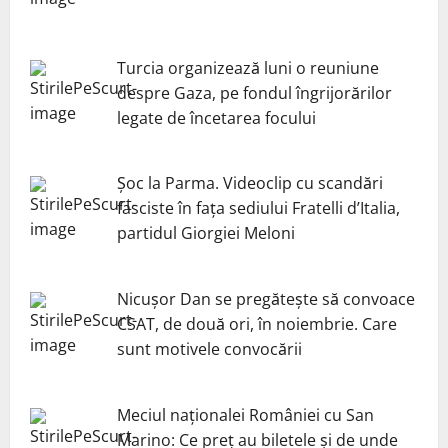
Turcia organizează luni o reuniune
despre Gaza, pe fondul îngrijorărilor
legate de încetarea focului
Șoc la Parma. Videoclip cu scandări
fasciste în fața sediului Fratelli d’Italia,
partidul Giorgiei Meloni
Nicuşor Dan se pregăteşte să convoace
CSAT, de două ori, în noiembrie. Care
sunt motivele convocării
Meciul naționalei României cu San
Marino: Ce preț au biletele și de unde