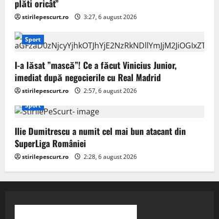
plăti oricât”
stirilepescurt.ro
3:27, 6 august 2026
Sport
I-a lăsat ”mască”! Ce a făcut Vinicius Junior,
imediat după negocierile cu Real Madrid
stirilepescurt.ro
2:57, 6 august 2026
Sport
Ilie Dumitrescu a numit cel mai bun atacant din
SuperLiga României
stirilepescurt.ro
2:28, 6 august 2026