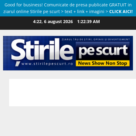
Good for business! Comunicate de presa publicate GRATUIT in
ziarul online Stirile pe scurt > text + link + imagini >
CLICK AICI!
Skip
4:22, 6 august 2026
1:22:40 AM
to
content