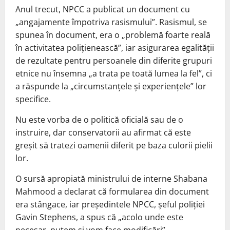
Anul trecut, NPCC a publicat un document cu
„angajamente împotriva rasismului”. Rasismul, se
spunea în document, era o „problemă foarte reală
în activitatea poliţienească”, iar asigurarea egalităţii
de rezultate pentru persoanele din diferite grupuri
etnice nu însemna „a trata pe toată lumea la fel”, ci
a răspunde la „circumstanţele şi experienţele” lor
specifice.
Nu este vorba de o politică oficială sau de o
instruire, dar conservatorii au afirmat că este
greşit să tratezi oamenii diferit pe baza culorii pielii
lor.
O sursă apropiată ministrului de interne Shabana
Mahmood a declarat că formularea din document
era stângace, iar preşedintele NPCC, şeful poliţiei
Gavin Stephens, a spus că „acolo unde este