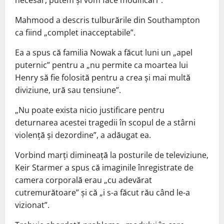
necesar, putem şi vom face modificări”.
Mahmood a descris tulburările din Southampton
ca fiind „complet inacceptabile”.
Ea a spus că familia Nowak a făcut luni un „apel
puternic” pentru a „nu permite ca moartea lui
Henry să fie folosită pentru a crea şi mai multă
diviziune, ură sau tensiune”.
„Nu poate exista nicio justificare pentru
deturnarea acestei tragedii în scopul de a stârni
violenţă şi dezordine”, a adăugat ea.
Vorbind marţi dimineaţă la posturile de televiziune,
Keir Starmer a spus că imaginile înregistrate de
camera corporală erau „cu adevărat
cutremurătoare” şi că „i s-a făcut rău când le-a
vizionat”.