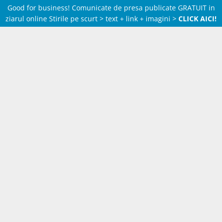
Good for business! Comunicate de presa publicate GRATUIT in
ziarul online Stirile pe scurt > text + link + imagini >
CLICK AICI!
Skip
to
content