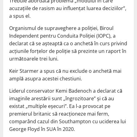
Trebuie abordată problema „modului în care
acuzaţiile de rasism au influenţat luarea deciziilor”,
a spus el.
Organismul de supraveghere a poliţiei, Biroul
Independent pentru Conduita Poliţiei (IOPC), a
declarat că se aşteaptă ca o anchetă în curs privind
acţiunile forţelor de poliţie să prezinte un raport în
următoarele trei luni.
Keir Starmer a spus că nu exclude o anchetă mai
amplă asupra acestei chestiuni.
Liderul conservator Kemi Badenoch a declarat că
imaginile arestării sunt „îngrozitoare” şi că au
existat „multiple eşecuri”. Ea l-a provocat pe
premierul britanic să reacţioneze mai ferm,
comparând cazul din Southampton cu uciderea lui
George Floyd în SUA în 2020.