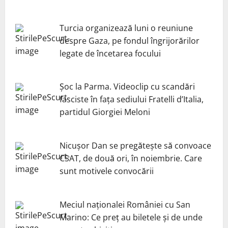
Turcia organizează luni o reuniune
despre Gaza, pe fondul îngrijorărilor
legate de încetarea focului
Șoc la Parma. Videoclip cu scandări
fasciste în fața sediului Fratelli d’Italia,
partidul Giorgiei Meloni
Nicuşor Dan se pregăteşte să convoace
CSAT, de două ori, în noiembrie. Care
sunt motivele convocării
Meciul naționalei României cu San
Marino: Ce preț au biletele și de unde