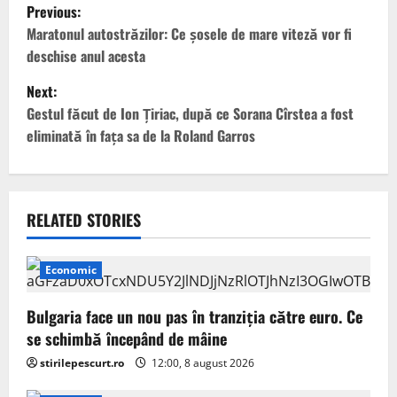
P
Previous:
o
Maratonul autostrăzilor: Ce șosele de mare viteză vor fi
deschise anul acesta
s
Next:
t
Gestul făcut de Ion Țiriac, după ce Sorana Cîrstea a fost
eliminată în fața sa de la Roland Garros
n
a
v
RELATED STORIES
i
Economic
g
Bulgaria face un nou pas în tranziţia către euro. Ce
a
se schimbă începând de mâine
stirilepescurt.ro
12:00, 8 august 2026
t