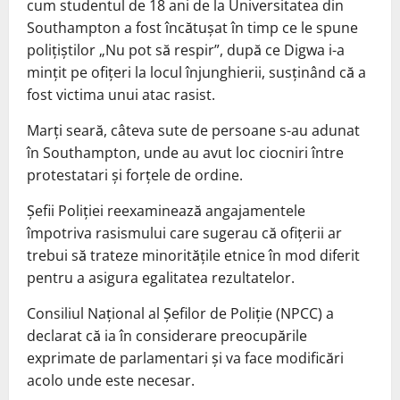
cum studentul de 18 ani de la Universitatea din
Southampton a fost încătuşat în timp ce le spune
poliţiştilor „Nu pot să respir”, după ce Digwa i-a
minţit pe ofiţeri la locul înjunghierii, susţinând că a
fost victima unui atac rasist.
Marţi seară, câteva sute de persoane s-au adunat
în Southampton, unde au avut loc ciocniri între
protestatari şi forţele de ordine.
Şefii Poliţiei reexaminează angajamentele
împotriva rasismului care sugerau că ofiţerii ar
trebui să trateze minorităţile etnice în mod diferit
pentru a asigura egalitatea rezultatelor.
Consiliul Naţional al Şefilor de Poliţie (NPCC) a
declarat că ia în considerare preocupările
exprimate de parlamentari şi va face modificări
acolo unde este necesar.