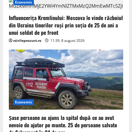
i
Economic
o
Influencerița Kremlinului: Moscova le vinde războiul
din Ucraina tinerilor ruși prin soția de 25 de ani a
n
unui soldat de pe front
stirilepescurt.ro
11:39, 8 august 2026
Economic
Șase persoane au ajuns la spital după ce au avut
nevoie de ajutor pe munte. 25 de persoane salvate