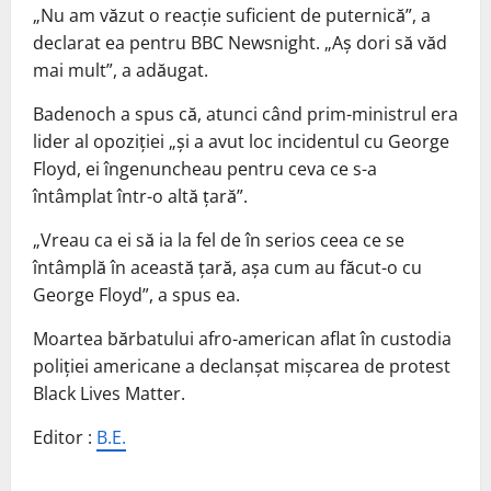
„Nu am văzut o reacţie suficient de puternică”, a
declarat ea pentru BBC Newsnight. „Aş dori să văd
mai mult”, a adăugat.
Badenoch a spus că, atunci când prim-ministrul era
lider al opoziţiei „şi a avut loc incidentul cu George
Floyd, ei îngenuncheau pentru ceva ce s-a
întâmplat într-o altă ţară”.
„Vreau ca ei să ia la fel de în serios ceea ce se
întâmplă în această ţară, aşa cum au făcut-o cu
George Floyd”, a spus ea.
Moartea bărbatului afro-american aflat în custodia
poliţiei americane a declanşat mişcarea de protest
Black Lives Matter.
Editor :
B.E.