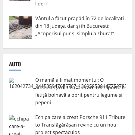
lideri”
Vântul a făcut prăpăd în 72 de localități
din 18 județe, dar și în București:
„Acoperișul pur și simplu a zburat”
AUTO
O mamă a filmat momentul: O
ambulanță din Bacău care transporta o
fetiță bolnavă a oprit pentru legume și
pepeni
Echipa care a creat Porsche 911 Tribute
to Transfăgărășan revine cu un nou
proiect spectaculos