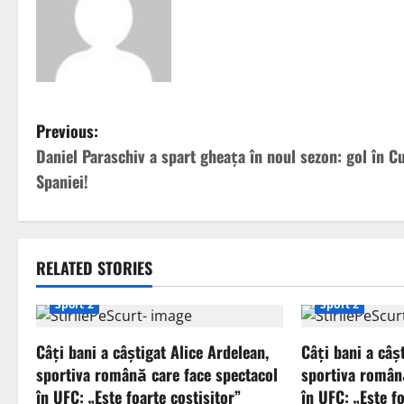
P
Previous:
Daniel Paraschiv a spart gheața în noul sezon: gol în C
o
Spaniei!
s
t
RELATED STORIES
n
Sport 2
Sport 2
a
Câți bani a câștigat Alice Ardelean,
Câți bani a câș
v
sportiva română care face spectacol
sportiva român
i
în UFC: „Este foarte costisitor”
în UFC: „Este fo