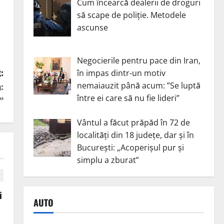
Cum încearcă dealerii de droguri
să scape de poliție. Metodele
ascunse
Negocierile pentru pace din Iran,
:
în impas dintr-un motiv
nemaiauzit până acum: ”Se luptă
:
între ei care să nu fie lideri”
“
Vântul a făcut prăpăd în 72 de
localități din 18 județe, dar și în
București: „Acoperișul pur și
simplu a zburat”
i
AUTO