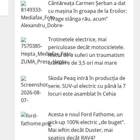
Cântăreața Carmen Șerban a dat
cu mașina în groapa de la Eroilor:
„Trage stânga rău, acum”
Trotinetele electrice, mai
periculoase decât motocicletele.
Riscul de a suferi un traumatism
cranian e de 3,5 ori mai mare
Skoda Peaq intră în producția de
serie. SUV-ul electric cu până la 7
locuri este asamblat în Cehia
Acesta e noul Ford Fathome, un
pick-up 100% electric „de buget”.
Mai ieftin decât Duster, mai
spațios decât RAV4?