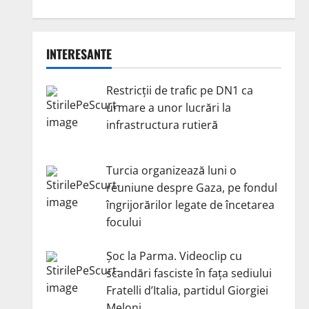
INTERESANTE
Restricții de trafic pe DN1 ca
urmare a unor lucrări la
infrastructura rutieră
Turcia organizează luni o
reuniune despre Gaza, pe fondul
îngrijorărilor legate de încetarea
focului
Șoc la Parma. Videoclip cu
scandări fasciste în fața sediului
Fratelli d’Italia, partidul Giorgiei
Meloni