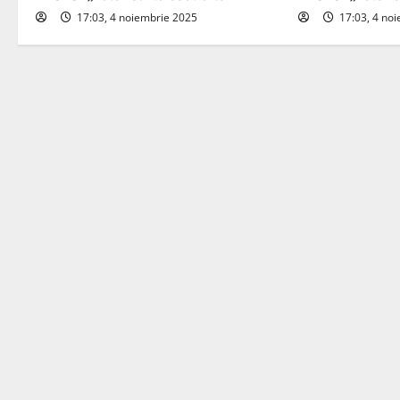
17:03, 4 noiembrie 2025
17:03, 4 no
g
a
t
i
o
n