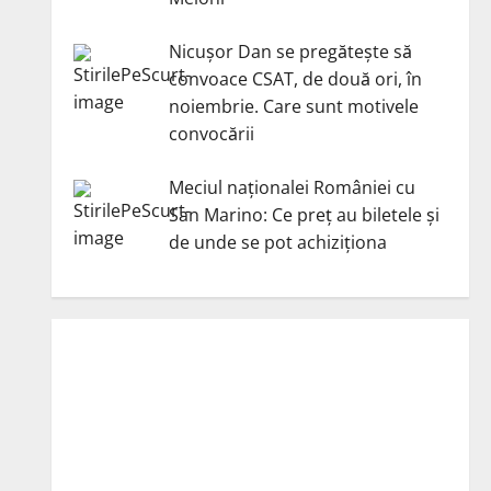
Nicuşor Dan se pregăteşte să
convoace CSAT, de două ori, în
noiembrie. Care sunt motivele
convocării
Meciul naționalei României cu
San Marino: Ce preț au biletele și
de unde se pot achiziționa