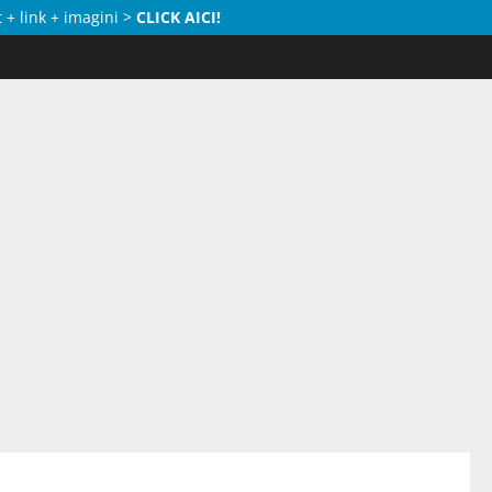
 + link + imagini >
CLICK AICI!