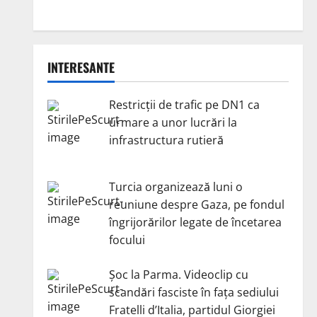
INTERESANTE
Restricții de trafic pe DN1 ca
urmare a unor lucrări la
infrastructura rutieră
Turcia organizează luni o
reuniune despre Gaza, pe fondul
îngrijorărilor legate de încetarea
focului
Șoc la Parma. Videoclip cu
scandări fasciste în fața sediului
Fratelli d’Italia, partidul Giorgiei