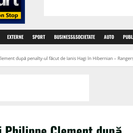
EXTERNE
SPORT
BUSINESS&SOCIETATE
AUTO
PUBL
 Clement după penalty-ul făcut de Ianis Hagi în Hibernian – Ranger
ui Philippe Clement după