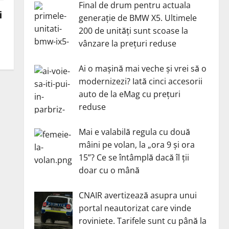
Final de drum pentru actuala
i
generație de BMW X5. Ultimele
200 de unități sunt scoase la
vânzare la prețuri reduse
Ai o mașină mai veche și vrei să o
modernizezi? Iată cinci accesorii
auto de la eMag cu prețuri
reduse
Mai e valabilă regula cu două
mâini pe volan, la „ora 9 și ora
15”? Ce se întâmplă dacă îl ții
doar cu o mână
CNAIR avertizează asupra unui
portal neautorizat care vinde
roviniete. Tarifele sunt cu până la