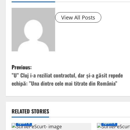
View All Posts
P
Previous:
”U” Cluj i-a reziliat contractul, dar și-a găsit repede
o
echipă: ”Una dintre cele mai titrate din România”
s
t
RELATED STORIES
n
Sport 2
Sport 2
a