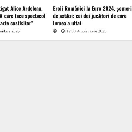
tigat Alice Ardelean,
Eroii României la Euro 2024, șomeri
ă care face spectacol
de astăzi: cei doi jucători de care
arte costisitor”
lumea a uitat
iembrie 2025
17:03, 4 noiembrie 2025