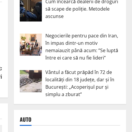
Cum încearcă dealerii de droguri
să scape de poliție. Metodele
ascunse
Negocierile pentru pace din Iran,
în impas dintr-un motiv
nemaiauzit până acum: ”Se luptă
între ei care să nu fie lideri”
:
Vântul a făcut prăpăd în 72 de
i
localități din 18 județe, dar și în
București: „Acoperișul pur și
simplu a zburat”
AUTO