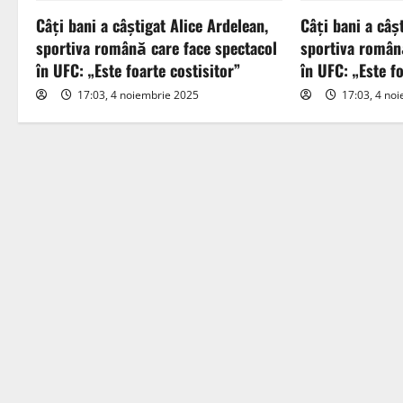
Câți bani a câștigat Alice Ardelean,
Câți bani a câș
v
sportiva română care face spectacol
sportiva român
i
în UFC: „Este foarte costisitor”
în UFC: „Este fo
17:03, 4 noiembrie 2025
17:03, 4 no
g
a
t
i
o
n