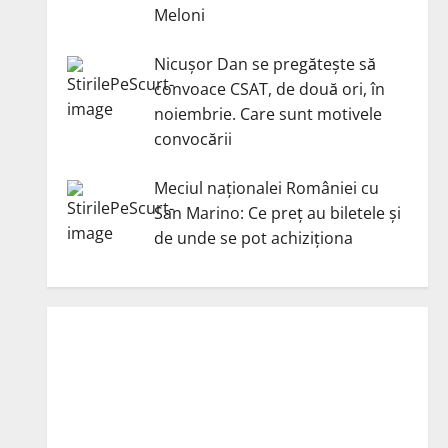
Meloni
Nicuşor Dan se pregăteşte să
convoace CSAT, de două ori, în
noiembrie. Care sunt motivele
convocării
Meciul naționalei României cu
San Marino: Ce preț au biletele și
de unde se pot achiziționa