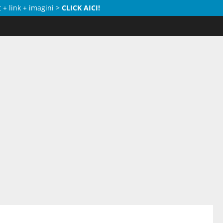
 + link + imagini >
CLICK AICI!