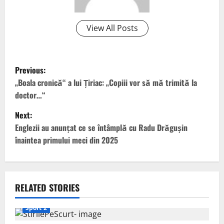
View All Posts
P
Previous:
o
„Boala cronică“ a lui Țiriac: „Copiii vor să mă trimită la
doctor…“
s
Next:
t
Englezii au anunțat ce se întâmplă cu Radu Drăgușin
înaintea primului meci din 2025
n
a
v
RELATED STORIES
i
Sport 2