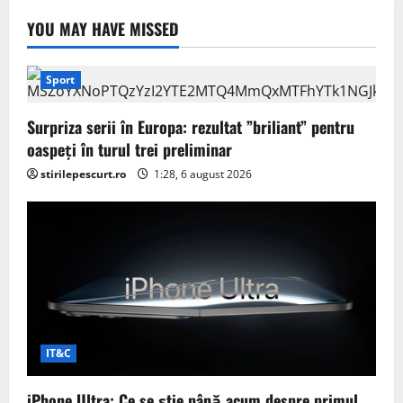
YOU MAY HAVE MISSED
Sport
Surpriza serii în Europa: rezultat ”briliant” pentru
oaspeți în turul trei preliminar
stirilepescurt.ro
1:28, 6 august 2026
IT&C
iPhone Ultra: Ce se știe până acum despre primul