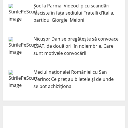
Șoc la Parma. Videoclip cu scandări
fasciste în fața sediului Fratelli d’Italia,
partidul Giorgiei Meloni
Nicuşor Dan se pregăteşte să convoace
CSAT, de două ori, în noiembrie. Care
sunt motivele convocării
Meciul naționalei României cu San
Marino: Ce preț au biletele și de unde
se pot achiziționa