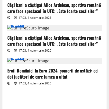
g
Câți bani a câștigat Alice Ardelean, sportiva română
care face spectacol în UFC: „Este foarte costisitor”
a
17:03, 4 noiembrie 2025
t
Sport 2
i
Câți bani a câștigat Alice Ardelean, sportiva română
o
care face spectacol în UFC: „Este foarte costisitor”
17:03, 4 noiembrie 2025
n
Sport 2
Eroii României la Euro 2024, șomerii de astăzi: cei
doi jucători de care lumea a uitat
17:03, 4 noiembrie 2025