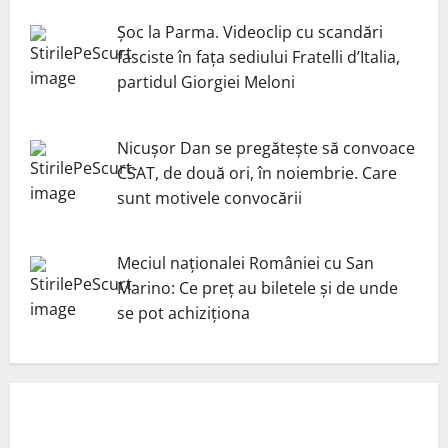
Șoc la Parma. Videoclip cu scandări
fasciste în fața sediului Fratelli d’Italia,
partidul Giorgiei Meloni
Nicuşor Dan se pregăteşte să convoace
CSAT, de două ori, în noiembrie. Care
sunt motivele convocării
Meciul naționalei României cu San
Marino: Ce preț au biletele și de unde
se pot achiziționa