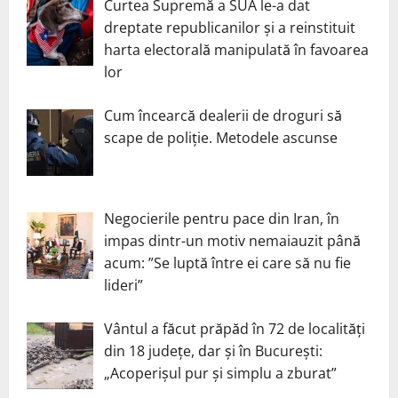
Curtea Supremă a SUA le-a dat
dreptate republicanilor și a reinstituit
harta electorală manipulată în favoarea
lor
Cum încearcă dealerii de droguri să
scape de poliție. Metodele ascunse
Negocierile pentru pace din Iran, în
impas dintr-un motiv nemaiauzit până
acum: ”Se luptă între ei care să nu fie
lideri”
Vântul a făcut prăpăd în 72 de localități
din 18 județe, dar și în București:
„Acoperișul pur și simplu a zburat”