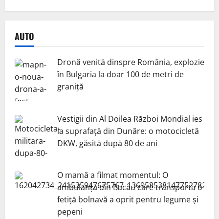
AUTO
Dronă venită dinspre România, explozie
în Bulgaria la doar 100 de metri de
graniță
Vestigii din Al Doilea Război Mondial ies
la suprafață din Dunăre: o motocicletă
DKW, găsită după 80 de ani
O mamă a filmat momentul: O
ambulanță din Bacău care transporta o
fetiță bolnavă a oprit pentru legume și
pepeni