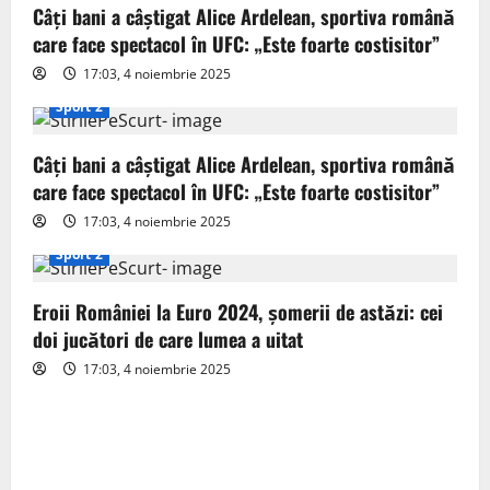
g
Câți bani a câștigat Alice Ardelean, sportiva română
care face spectacol în UFC: „Este foarte costisitor”
a
17:03, 4 noiembrie 2025
t
Sport 2
i
Câți bani a câștigat Alice Ardelean, sportiva română
o
care face spectacol în UFC: „Este foarte costisitor”
17:03, 4 noiembrie 2025
n
Sport 2
Eroii României la Euro 2024, șomerii de astăzi: cei
doi jucători de care lumea a uitat
17:03, 4 noiembrie 2025