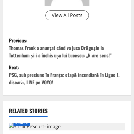
View All Posts
P
Previous:
o
Thomas Frank a anunțat când va juca Drăgușin la
Tottenham și i-a închis ușa lui Lucescu: „N-are sens!”
s
Next:
t
PSG, sub presiune în Franța: etapă incendiară în Ligue 1,
diseară, LIVE pe VOYO!
n
a
v
RELATED STORIES
i
Sport 2