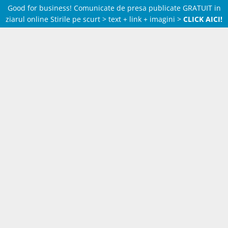
Good for business! Comunicate de presa publicate GRATUIT in
ziarul online Stirile pe scurt > text + link + imagini >
CLICK AICI!
Skip
to
content