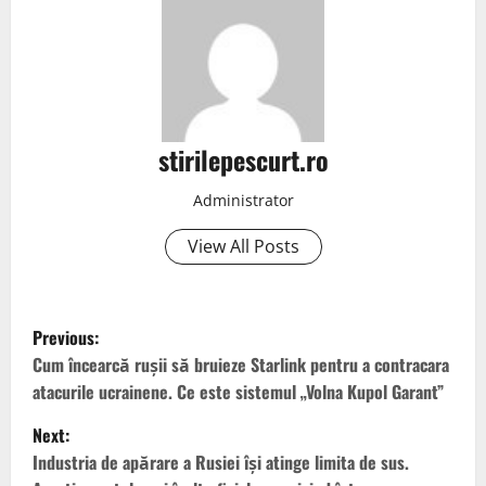
stirilepescurt.ro
Administrator
View All Posts
P
Previous:
o
Cum încearcă rușii să bruieze Starlink pentru a contracara
atacurile ucrainene. Ce este sistemul „Volna Kupol Garant”
s
Next:
t
Industria de apărare a Rusiei își atinge limita de sus.