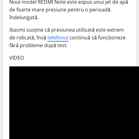
Noul model REDMI Note este expus unui jet de apă
de foarte mare presiune pentru o perioadă
îndelungată.
Xiaomi susține că presiunea utilizată este extrem
de ridicată, însă
telefonul
continuă să funcționeze
fără probleme după test.
VIDEO