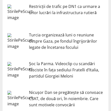
Restricții de trafic pe DN1 ca urmare a
unor lucrări la infrastructura rutieră
Turcia organizează luni o reuniune
despre Gaza, pe fondul îngrijorărilor
legate de încetarea focului
Șoc la Parma. Videoclip cu scandări
fasciste în fața sediului Fratelli d’Italia,
partidul Giorgiei Meloni
Nicuşor Dan se pregăteşte să convoace
CSAT, de două ori, în noiembrie. Care
sunt motivele convocării