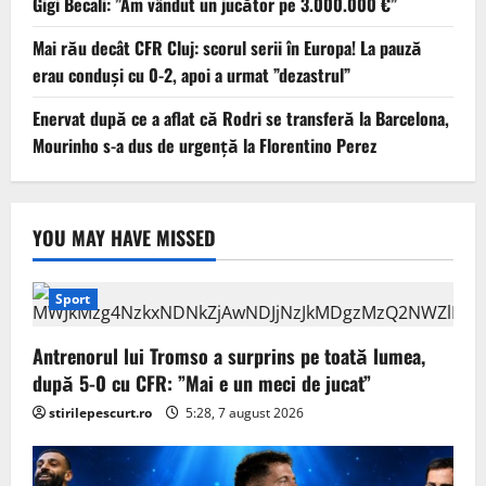
Gigi Becali: ”Am vândut un jucător pe 3.000.000 €”
Mai rău decât CFR Cluj: scorul serii în Europa! La pauză
erau conduși cu 0-2, apoi a urmat ”dezastrul”
Enervat după ce a aflat că Rodri se transferă la Barcelona,
Mourinho s-a dus de urgență la Florentino Perez
YOU MAY HAVE MISSED
Sport
Antrenorul lui Tromso a surprins pe toată lumea,
după 5-0 cu CFR: ”Mai e un meci de jucat”
stirilepescurt.ro
5:28, 7 august 2026