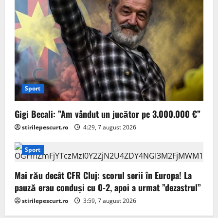
Sport
Gigi Becali: ”Am vândut un jucător pe 3.000.000 €”
stirilepescurt.ro
4:29, 7 august 2026
Sport
Mai rău decât CFR Cluj: scorul serii în Europa! La
pauză erau conduși cu 0-2, apoi a urmat ”dezastrul”
stirilepescurt.ro
3:59, 7 august 2026