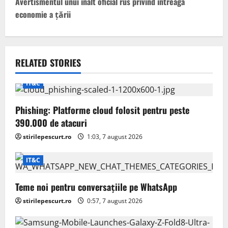
Avertismentul unui înalt oficial rus privind întreaga
n
economie a țării
a
v
RELATED STORIES
i
IT&C
g
Phishing: Platforme cloud folosit pentru peste
a
390.000 de atacuri
t
stirilepescurt.ro
1:03, 7 august 2026
i
IT&C
o
Teme noi pentru conversațiile pe WhatsApp
n
stirilepescurt.ro
0:57, 7 august 2026