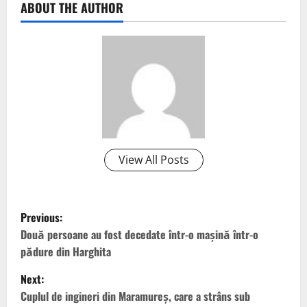
ABOUT THE AUTHOR
View All Posts
P
Previous:
o
Două persoane au fost decedate într-o maşină într-o
pădure din Harghita
s
Next:
t
Cuplul de ingineri din Maramureș, care a strâns sub