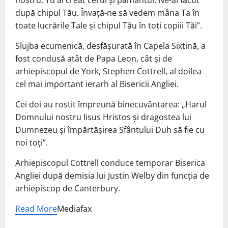
nostru, Tu ai creat cerul și pământul. Ne-ai făcut
după chipul Tău. Învață-ne să vedem mâna Ta în
toate lucrările Tale și chipul Tău în toți copiii Tăi”.
Slujba ecumenică, desfășurată în Capela Sixtină, a
fost condusă atât de Papa Leon, cât și de
arhiepiscopul de York, Stephen Cottrell, al doilea
cel mai important ierarh al Bisericii Angliei.
Cei doi au rostit împreună binecuvântarea: „Harul
Domnului nostru Iisus Hristos și dragostea lui
Dumnezeu și împărtășirea Sfântului Duh să fie cu
noi toți”.
Arhiepiscopul Cottrell conduce temporar Biserica
Angliei după demisia lui Justin Welby din funcția de
arhiepiscop de Canterbury.
Read More
Mediafax