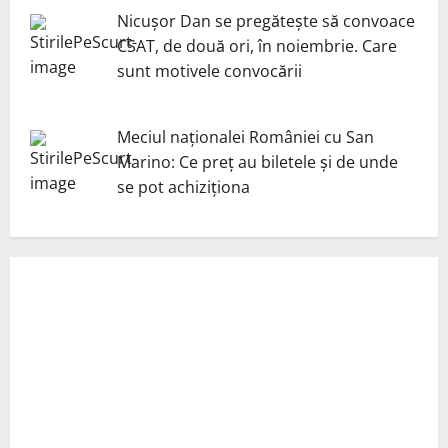
Nicuşor Dan se pregăteşte să convoace
CSAT, de două ori, în noiembrie. Care
sunt motivele convocării
Meciul naționalei României cu San
Marino: Ce preț au biletele și de unde
se pot achiziționa