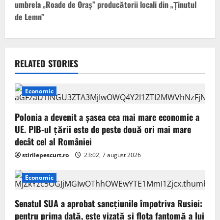
umbrela „Roade de Oraș” producătorii locali din „Ținutul
n
de Lemn”
a
v
RELATED STORIES
i
g
Economic
a
Polonia a devenit a șasea cea mai mare economie a
UE. PIB-ul țării este de peste două ori mai mare
t
decât cel al României
i
stirilepescurt.ro
23:02, 7 august 2026
o
Economic
n
Senatul SUA a aprobat sancțiunile împotriva Rusiei:
pentru prima dată, este vizată și flota fantomă a lui