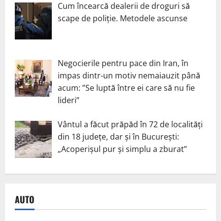
Cum încearcă dealerii de droguri să
scape de poliție. Metodele ascunse
Negocierile pentru pace din Iran, în
impas dintr-un motiv nemaiauzit până
acum: ”Se luptă între ei care să nu fie
lideri”
Vântul a făcut prăpăd în 72 de localități
din 18 județe, dar și în București:
„Acoperișul pur și simplu a zburat”
AUTO