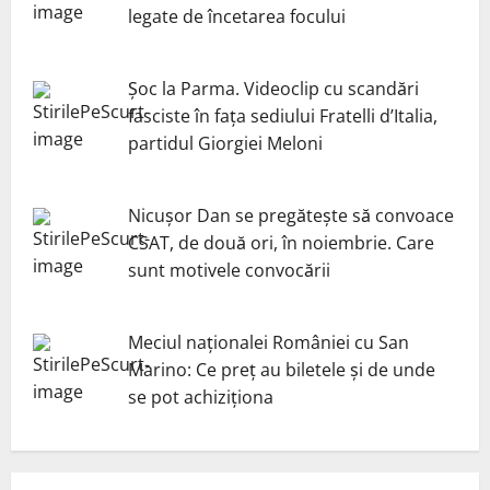
legate de încetarea focului
Șoc la Parma. Videoclip cu scandări
fasciste în fața sediului Fratelli d’Italia,
partidul Giorgiei Meloni
Nicuşor Dan se pregăteşte să convoace
CSAT, de două ori, în noiembrie. Care
sunt motivele convocării
Meciul naționalei României cu San
Marino: Ce preț au biletele și de unde
se pot achiziționa