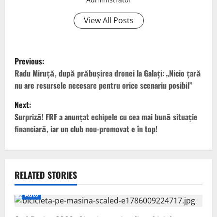
View All Posts
P
Previous:
o
Radu Miruță, după prăbușirea dronei la Galați: „Nicio țară
nu are resursele necesare pentru orice scenariu posibil”
s
Next:
t
Surpriză! FRF a anunțat echipele cu cea mai bună situație
financiară, iar un club nou-promovat e în top!
n
a
v
RELATED STORIES
i
Auto