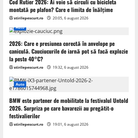
g
Cod Rutier 2026: Ai voie să circuli cu bicicleta
montată pe plafon? Care e limita de înălțime
a
stirilepescurt.ro
20:05, 6 august 2026
t
Auto
i
2026: Care e presiunea corectă în anvelope pe
o
caniculă. Cauciucurile de iarnă pot să facă explozie
la peste 40°C?
n
stirilepescurt.ro
19:32, 6 august 2026
Auto
BMW este partener de mobilitate la festivalul Untold
2026. Surpriza pe care bavarezii au pregătit-o
festivalierilor
stirilepescurt.ro
19:01, 6 august 2026