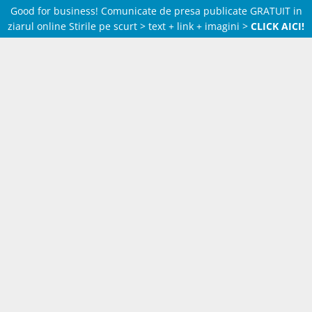
Good for business! Comunicate de presa publicate GRATUIT in
ziarul online Stirile pe scurt > text + link + imagini >
CLICK AICI!
Skip
to
content