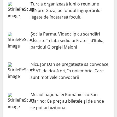
Turcia organizează luni o reuniune
despre Gaza, pe fondul îngrijorărilor
legate de încetarea focului
Șoc la Parma. Videoclip cu scandări
fasciste în fața sediului Fratelli d’Italia,
partidul Giorgiei Meloni
Nicuşor Dan se pregăteşte să convoace
CSAT, de două ori, în noiembrie. Care
sunt motivele convocării
Meciul naționalei României cu San
Marino: Ce preț au biletele și de unde
se pot achiziționa