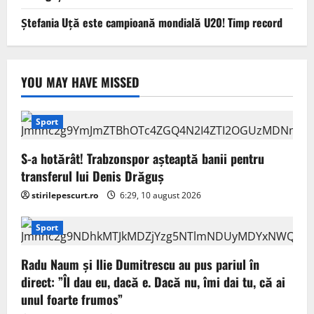
Ștefania Uță este campioană mondială U20! Timp record
YOU MAY HAVE MISSED
Sport
S-a hotărât! Trabzonspor așteaptă banii pentru
transferul lui Denis Drăguș
stirilepescurt.ro
6:29, 10 august 2026
Sport
Radu Naum și Ilie Dumitrescu au pus pariul în
direct: ”Îl dau eu, dacă e. Dacă nu, îmi dai tu, că ai
unul foarte frumos”