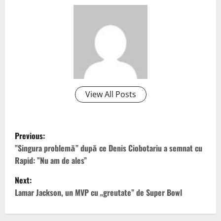
View All Posts
P
Previous:
o
”Singura problemă” după ce Denis Ciobotariu a semnat cu
Rapid: ”Nu am de ales”
s
Next:
t
Lamar Jackson, un MVP cu „greutate” de Super Bowl
n