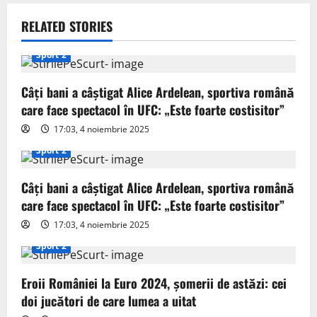
a
RELATED STORIES
v
Sport 2
i
Câți bani a câștigat Alice Ardelean, sportiva română
g
care face spectacol în UFC: „Este foarte costisitor”
17:03, 4 noiembrie 2025
a
Sport 2
t
Câți bani a câștigat Alice Ardelean, sportiva română
i
care face spectacol în UFC: „Este foarte costisitor”
o
17:03, 4 noiembrie 2025
Sport 2
n
Eroii României la Euro 2024, șomerii de astăzi: cei
doi jucători de care lumea a uitat