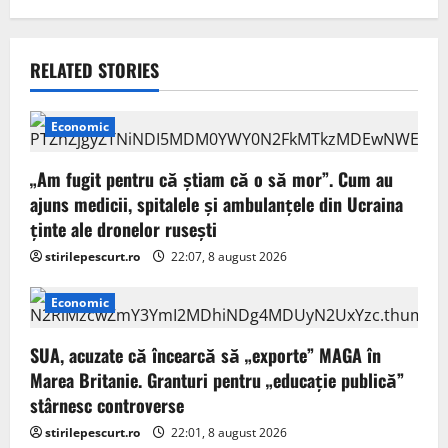
a
v
RELATED STORIES
i
g
Economic
a
„Am fugit pentru că știam că o să mor”. Cum au
ajuns medicii, spitalele și ambulanțele din Ucraina
t
ținte ale dronelor rusești
i
stirilepescurt.ro
22:07, 8 august 2026
o
Economic
n
SUA, acuzate că încearcă să „exporte” MAGA în
Marea Britanie. Granturi pentru „educație publică”
stârnesc controverse
stirilepescurt.ro
22:01, 8 august 2026