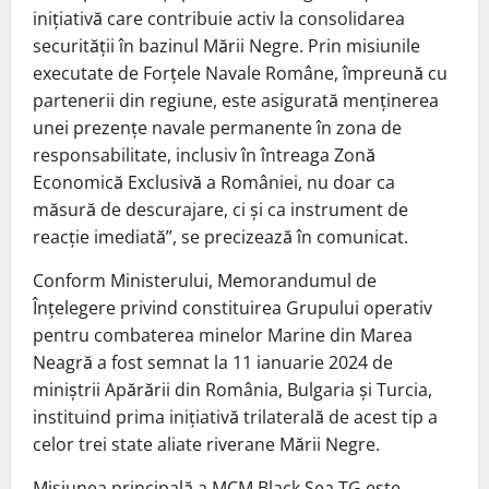
iniţiativă care contribuie activ la consolidarea
securităţii în bazinul Mării Negre. Prin misiunile
executate de Forţele Navale Române, împreună cu
partenerii din regiune, este asigurată menţinerea
unei prezenţe navale permanente în zona de
responsabilitate, inclusiv în întreaga Zonă
Economică Exclusivă a României, nu doar ca
măsură de descurajare, ci şi ca instrument de
reacţie imediată”, se precizează în comunicat.
Conform Ministerului, Memorandumul de
Înţelegere privind constituirea Grupului operativ
pentru combaterea minelor Marine din Marea
Neagră a fost semnat la 11 ianuarie 2024 de
miniştrii Apărării din România, Bulgaria şi Turcia,
instituind prima iniţiativă trilaterală de acest tip a
celor trei state aliate riverane Mării Negre.
Misiunea principală a MCM Black Sea TG este