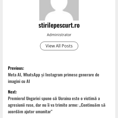
stirilepescurt.ro
Administrator
View All Posts
P
Previous:
o
Meta AI, WhatsApp și Instagram primesc generare de
imagini cu AI
s
Next:
t
Premierul Ungariei spune că Ucraina este o victimă a
agresiunii ruse, dar nu îi va trimite arme: „Continuăm să
n
acordăm ajutor umanitar”