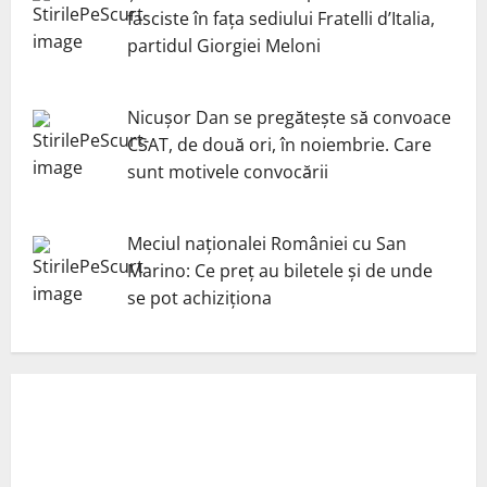
fasciste în fața sediului Fratelli d’Italia,
partidul Giorgiei Meloni
Nicuşor Dan se pregăteşte să convoace
CSAT, de două ori, în noiembrie. Care
sunt motivele convocării
Meciul naționalei României cu San
Marino: Ce preț au biletele și de unde
se pot achiziționa