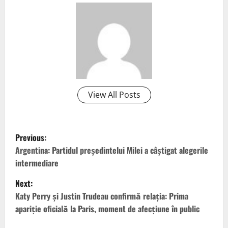
View All Posts
P
Previous:
o
Argentina: Partidul președintelui Milei a câștigat alegerile
intermediare
s
Next:
t
Katy Perry şi Justin Trudeau confirmă relaţia: Prima
apariţie oficială la Paris, moment de afecțiune în public
n