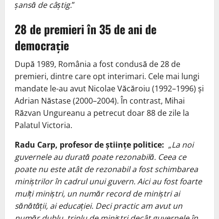
șansă de câștig.
”
28 de premieri în 35 de ani de
democrație
După 1989, România a fost condusă de 28 de
premieri, dintre care opt interimari. Cele mai lungi
mandate le-au avut Nicolae Văcăroiu (1992–1996) și
Adrian Năstase (2000–2004). În contrast, Mihai
Răzvan Ungureanu a petrecut doar 88 de zile la
Palatul Victoria.
Radu Carp, profesor de
științe politice
:
„
La noi
guvernele au durată poate rezonabilă. Ceea ce
poate nu este atât de rezonabil a fost schimbarea
miniștrilor în cadrul unui guvern. Aici au fost foarte
mulți miniștri, un număr record de miniștri ai
sănătății, ai educației. Deci practic am avut un
număr dublu, triplu de miniștri decât guvernele în