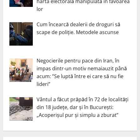
harta electorală manipulată în favoarea
lor
Cum încearcă dealerii de droguri să
scape de poliție. Metodele ascunse
Negocierile pentru pace din Iran, în
impas dintr-un motiv nemaiauzit până
acum: ”Se luptă între ei care să nu fie
lideri”
Vântul a făcut prăpăd în 72 de localități
din 18 județe, dar și în București:
„Acoperișul pur și simplu a zburat”