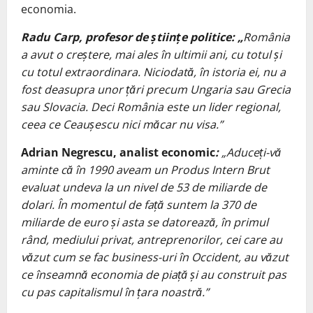
economia.
Radu Carp, profesor de științe politice: „
România
a avut o creștere, mai ales în ultimii ani, cu totul și
cu totul extraordinara. Niciodată, în istoria ei, nu a
fost deasupra unor țări precum Ungaria sau Grecia
sau Slovacia.
Deci România este un lider regional,
ceea ce Ceaușescu nici măcar nu visa.”
Adrian Negrescu, analist economic
:
„Aduceți-vă
aminte că în 1990 aveam un Produs Intern Brut
evaluat undeva la un nivel de 53 de miliarde de
dolari. În momentul de față suntem la 370 de
miliarde de euro și asta se datorează, în primul
rând, mediului privat, antreprenorilor, cei care au
văzut cum se fac business-uri în Occident, au văzut
ce înseamnă economia de piață și au construit pas
cu pas capitalismul în țara noastră.”