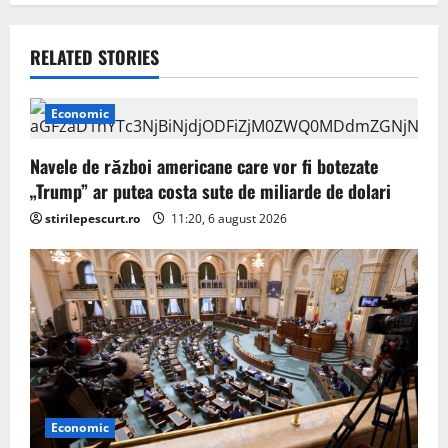
a
v
RELATED STORIES
i
Economic
g
Navele de război americane care vor fi botezate
a
„Trump” ar putea costa sute de miliarde de dolari
stirilepescurt.ro
11:20, 6 august 2026
t
i
o
n
Economic