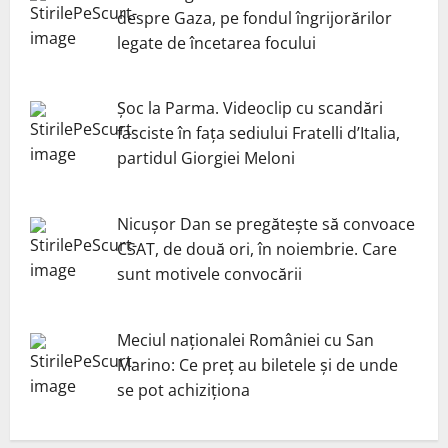
despre Gaza, pe fondul îngrijorărilor
legate de încetarea focului
Șoc la Parma. Videoclip cu scandări
fasciste în fața sediului Fratelli d’Italia,
partidul Giorgiei Meloni
Nicuşor Dan se pregăteşte să convoace
CSAT, de două ori, în noiembrie. Care
sunt motivele convocării
Meciul naționalei României cu San
Marino: Ce preț au biletele și de unde
se pot achiziționa