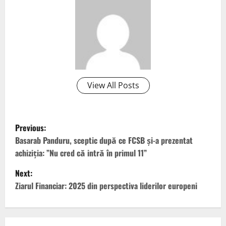
View All Posts
P
Previous:
o
Basarab Panduru, sceptic după ce FCSB și-a prezentat
achiziția: ”Nu cred că intră în primul 11”
s
Next:
t
Ziarul Financiar: 2025 din perspectiva liderilor europeni
n