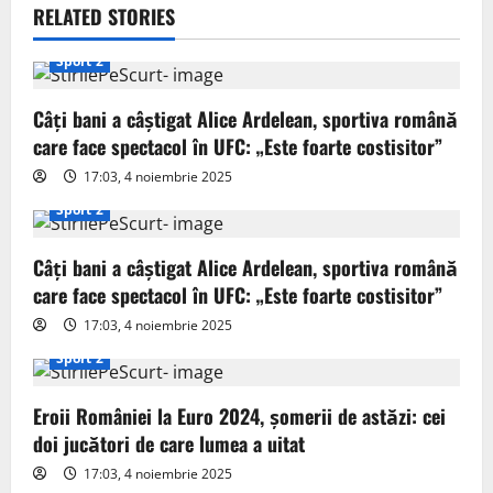
a
RELATED STORIES
v
Sport 2
i
Câți bani a câștigat Alice Ardelean, sportiva română
g
care face spectacol în UFC: „Este foarte costisitor”
17:03, 4 noiembrie 2025
a
Sport 2
t
Câți bani a câștigat Alice Ardelean, sportiva română
i
care face spectacol în UFC: „Este foarte costisitor”
o
17:03, 4 noiembrie 2025
Sport 2
n
Eroii României la Euro 2024, șomerii de astăzi: cei
doi jucători de care lumea a uitat
17:03, 4 noiembrie 2025