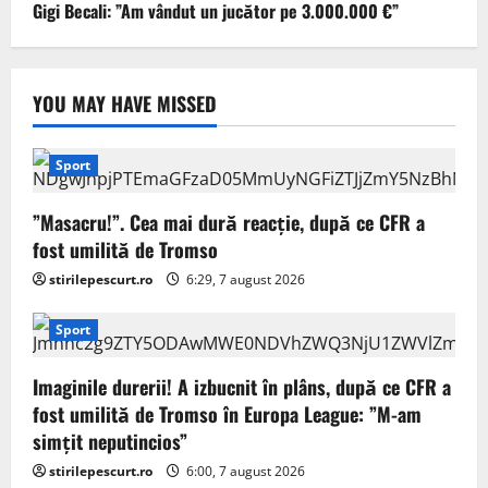
Gigi Becali: ”Am vândut un jucător pe 3.000.000 €”
YOU MAY HAVE MISSED
Sport
”Masacru!”. Cea mai dură reacție, după ce CFR a
fost umilită de Tromso
stirilepescurt.ro
6:29, 7 august 2026
Sport
Imaginile durerii! A izbucnit în plâns, după ce CFR a
fost umilită de Tromso în Europa League: ”M-am
simțit neputincios”
stirilepescurt.ro
6:00, 7 august 2026