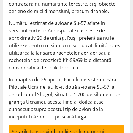
contracara nu numai ținte terestre, ci și obiecte
aeriene de mici dimensiuni, precum dronele.
Numărul estimat de avioane Su-57 aflate în
serviciul Forțelor Aerospatiale ruse este de
aproximativ 20 de unități. Rușii preferă să nu le
utilizeze pentru misiuni cu risc ridicat, limitându-și
utilizarea la lansarea rachetelor aer-aer sau a
rachetelor de croazieră Kh-59/69 la o distanță
considerabilă de liniile frontului.
În noaptea de 25 aprilie, Forțele de Sisteme Fără
Pilot ale Ucrainei au lovit două avioane Su-57 la
aerodromul Shagol, situat la 1.700 de kilometri de
granița Ucrainei, acesta fiind al doilea atac
cunoscut asupra acestui tip de avion de la
începutul războiului pe scară largă.
Setarile tale privind cookie-urile nu permit