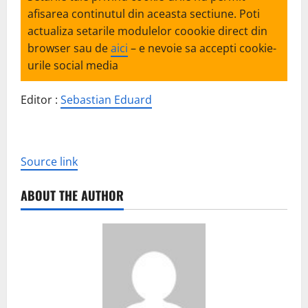
afisarea continutul din aceasta sectiune. Poti
actualiza setarile modulelor coookie direct din
browser sau de
aici
– e nevoie sa accepti cookie-
urile social media
Editor :
Sebastian Eduard
Source link
ABOUT THE AUTHOR