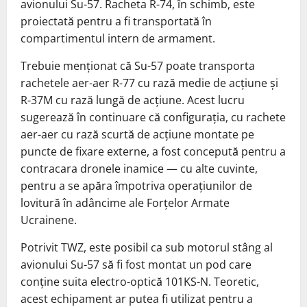
avionului Su-57. Racheta R-74, în schimb, este
proiectată pentru a fi transportată în
compartimentul intern de armament.
Trebuie menționat că Su-57 poate transporta
rachetele aer-aer R-77 cu rază medie de acțiune și
R-37M cu rază lungă de acțiune. Acest lucru
sugerează în continuare că configurația, cu rachete
aer-aer cu rază scurtă de acțiune montate pe
puncte de fixare externe, a fost concepută pentru a
contracara dronele inamice — cu alte cuvinte,
pentru a se apăra împotriva operațiunilor de
lovitură în adâncime ale Forțelor Armate
Ucrainene.
Potrivit TWZ, este posibil ca sub motorul stâng al
avionului Su-57 să fi fost montat un pod care
conține suita electro-optică 101KS-N. Teoretic,
acest echipament ar putea fi utilizat pentru a