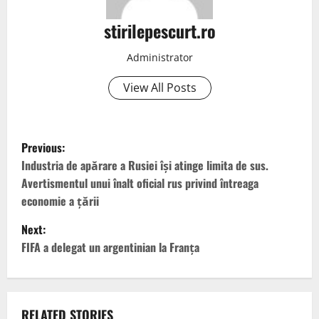
stirilepescurt.ro
Administrator
View All Posts
P
Previous:
o
Industria de apărare a Rusiei își atinge limita de sus.
Avertismentul unui înalt oficial rus privind întreaga
s
economie a țării
t
Next:
FIFA a delegat un argentinian la Franța
n
a
RELATED STORIES