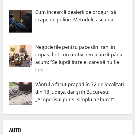
Cum încearcă dealerii de droguri să
scape de poliție. Metodele ascunse
Negocierile pentru pace din Iran, în
impas dintr-un motiv nemaiauzit până
acum: ”Se luptă între ei care să nu fie
lideri”
Vântul a făcut prăpăd în 72 de localități
din 18 județe, dar și în București:
„Acoperișul pur și simplu a zburat”
AUTO