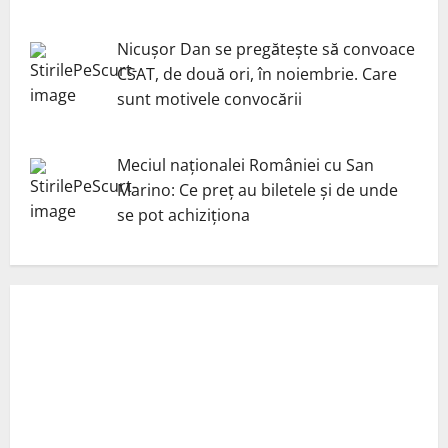
Nicuşor Dan se pregăteşte să convoace
CSAT, de două ori, în noiembrie. Care
sunt motivele convocării
Meciul naționalei României cu San
Marino: Ce preț au biletele și de unde
se pot achiziționa