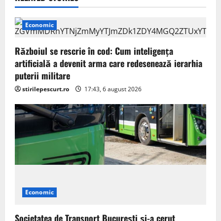
v
i
Economic
g
Războiul se rescrie în cod: Cum inteligența
a
artificială a devenit arma care redesenează ierarhia
puterii militare
t
stirilepescurt.ro
17:43, 6 august 2026
i
o
n
Economic
Societatea de Transport București și-a cerut