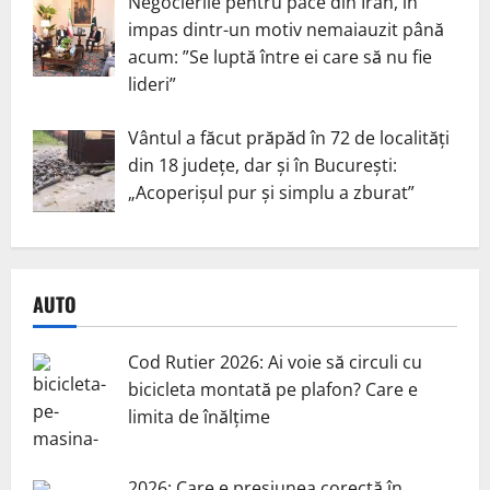
Negocierile pentru pace din Iran, în
impas dintr-un motiv nemaiauzit până
acum: ”Se luptă între ei care să nu fie
lideri”
Vântul a făcut prăpăd în 72 de localități
din 18 județe, dar și în București:
„Acoperișul pur și simplu a zburat”
AUTO
Cod Rutier 2026: Ai voie să circuli cu
bicicleta montată pe plafon? Care e
limita de înălțime
2026: Care e presiunea corectă în