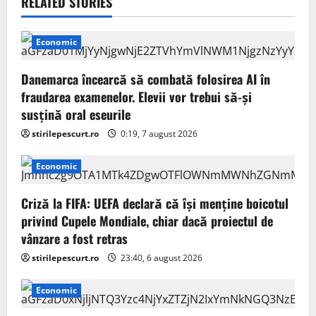
v
RELATED STORIES
i
Economic
g
Danemarca încearcă să combată folosirea AI în
a
fraudarea examenelor. Elevii vor trebui să-şi
susţină oral eseurile
t
stirilepescurt.ro
0:19, 7 august 2026
i
Economic
o
Criză la FIFA: UEFA declară că îşi menţine boicotul
n
privind Cupele Mondiale, chiar dacă proiectul de
vânzare a fost retras
stirilepescurt.ro
23:40, 6 august 2026
Economic