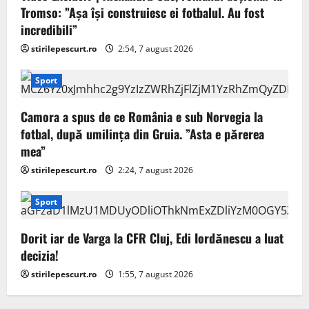
Tromso: ”Așa își construiesc ei fotbalul. Au fost
incredibili”
stirilepescurt.ro
2:54, 7 august 2026
Sport
Camora a spus de ce România e sub Norvegia la
fotbal, după umilința din Gruia. ”Asta e părerea
mea”
stirilepescurt.ro
2:24, 7 august 2026
Sport
Dorit iar de Varga la CFR Cluj, Edi Iordănescu a luat
decizia!
stirilepescurt.ro
1:55, 7 august 2026