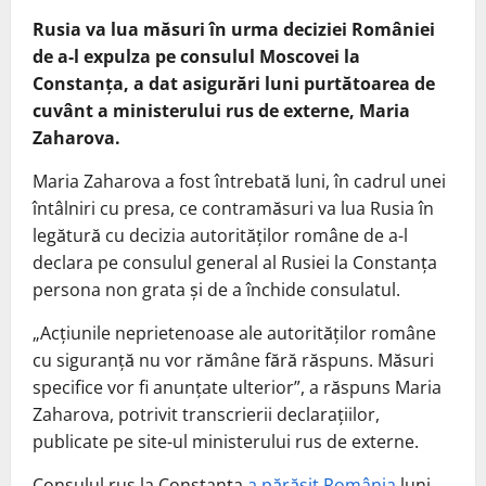
Rusia va lua măsuri în urma deciziei României
de a-l expulza pe consulul Moscovei la
Constanța, a dat asigurări luni purtătoarea de
cuvânt a ministerului rus de externe, Maria
Zaharova.
Maria Zaharova a fost întrebată luni, în cadrul unei
întâlniri cu presa, ce contramăsuri va lua Rusia în
legătură cu decizia autorităților române de a-l
declara pe consulul general al Rusiei la Constanța
persona non grata și de a închide consulatul.
„Acțiunile neprietenoase ale autorităților române
cu siguranță nu vor rămâne fără răspuns. Măsuri
specifice vor fi anunțate ulterior”, a răspuns Maria
Zaharova, potrivit transcrierii declarațiilor,
publicate pe site-ul ministerului rus de externe.
Consulul rus la Constanța
a părăsit România
luni,