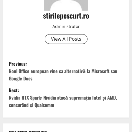
stirilepescurt.ro
Administrator
View All Posts
P
Previous:
o
Noul Office european vine ca alternativă la Microsoft sau
Google Docs
s
Next:
t
Nvidia RTX Spark: Nividia atacă supremația Intel și AMD,
concurând și Qualcomm
n
a