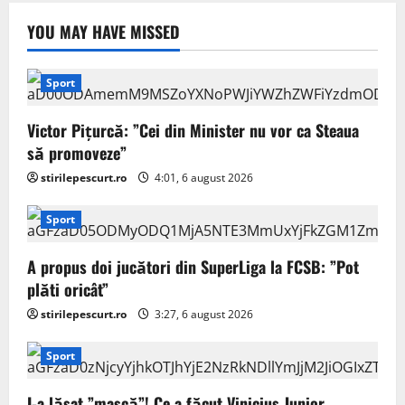
YOU MAY HAVE MISSED
Sport
Victor Pițurcă: ”Cei din Minister nu vor ca Steaua
să promoveze”
stirilepescurt.ro
4:01, 6 august 2026
Sport
A propus doi jucători din SuperLiga la FCSB: ”Pot
plăti oricât”
stirilepescurt.ro
3:27, 6 august 2026
Sport
I-a lăsat ”mască”! Ce a făcut Vinicius Junior,