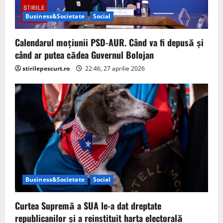
i
Business&Societate
Social
o
Calendarul moțiunii PSD-AUR. Când va fi depusă și
n
când ar putea cădea Guvernul Bolojan
stirilepescurt.ro
22:46, 27 aprilie 2026
Business&Societate
Social
Curtea Supremă a SUA le-a dat dreptate
republicanilor și a reinstituit harta electorală