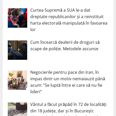
Curtea Supremă a SUA le-a dat
dreptate republicanilor și a reinstituit
harta electorală manipulată în favoarea
lor
Cum încearcă dealerii de droguri să
scape de poliție. Metodele ascunse
Negocierile pentru pace din Iran, în
impas dintr-un motiv nemaiauzit până
acum: ”Se luptă între ei care să nu fie
lideri”
Vântul a făcut prăpăd în 72 de localități
din 18 județe, dar și în București: