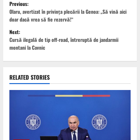
P
Previous:
o
Olaru, avertizat în privința plecării la Genoa: „Să vină aici
doar dacă vrea să fie rezervă!“
s
Next:
t
Cursă ilegală de tip off-road, întreruptă de jandarmii
montani la Cavnic
n
a
v
RELATED STORIES
i
g
a
t