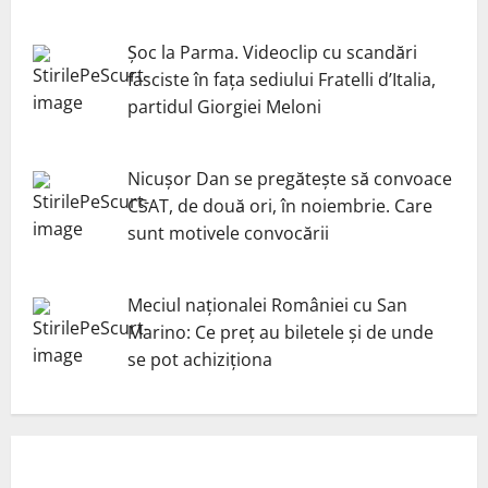
Șoc la Parma. Videoclip cu scandări
fasciste în fața sediului Fratelli d’Italia,
partidul Giorgiei Meloni
Nicuşor Dan se pregăteşte să convoace
CSAT, de două ori, în noiembrie. Care
sunt motivele convocării
Meciul naționalei României cu San
Marino: Ce preț au biletele și de unde
se pot achiziționa