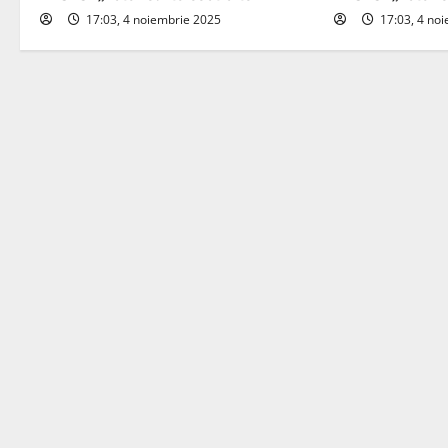
17:03, 4 noiembrie 2025
17:03, 4 no
g
a
t
i
o
n