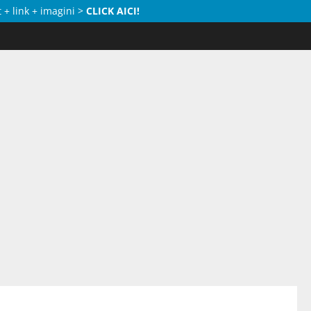
 + link + imagini >
CLICK AICI!