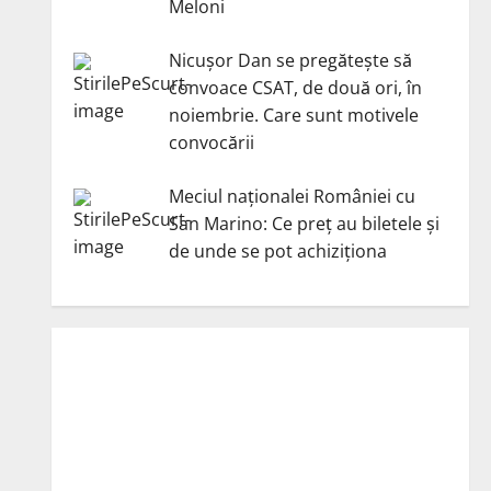
Meloni
Nicuşor Dan se pregăteşte să
convoace CSAT, de două ori, în
noiembrie. Care sunt motivele
convocării
Meciul naționalei României cu
San Marino: Ce preț au biletele și
de unde se pot achiziționa