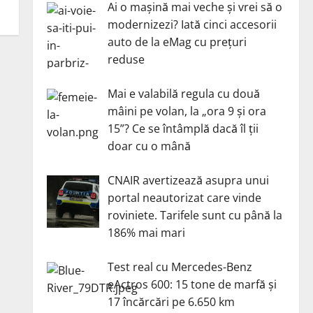
Ai o mașină mai veche și vrei să o
modernizezi? Iată cinci accesorii
auto de la eMag cu prețuri
reduse
Mai e valabilă regula cu două
mâini pe volan, la „ora 9 și ora
15”? Ce se întâmplă dacă îl ții
doar cu o mână
CNAIR avertizează asupra unui
portal neautorizat care vinde
roviniete. Tarifele sunt cu până la
186% mai mari
Test real cu Mercedes-Benz
eActros 600: 15 tone de marfă și
17 încărcări pe 6.650 km