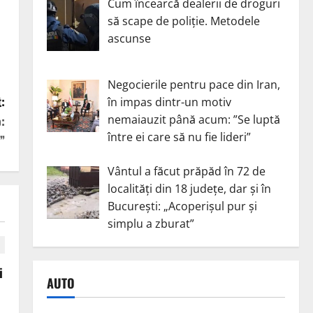
Cum încearcă dealerii de droguri
să scape de poliție. Metodele
ascunse
Negocierile pentru pace din Iran,
:
în impas dintr-un motiv
nemaiauzit până acum: ”Se luptă
:
între ei care să nu fie lideri”
”
Vântul a făcut prăpăd în 72 de
localități din 18 județe, dar și în
București: „Acoperișul pur și
simplu a zburat”
i
AUTO