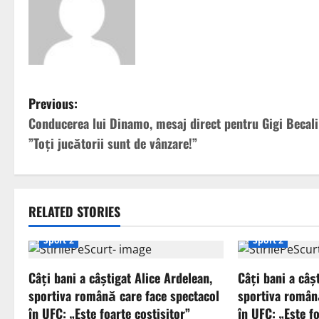
P
Previous:
Conducerea lui Dinamo, mesaj direct pentru Gigi Becali
o
”Toți jucătorii sunt de vânzare!”
s
t
RELATED STORIES
n
Sport 2
Sport 2
a
Câți bani a câștigat Alice Ardelean,
Câți bani a câș
v
sportiva română care face spectacol
sportiva român
i
în UFC: „Este foarte costisitor”
în UFC: „Este fo