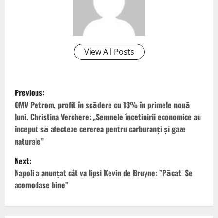
View All Posts
P
Previous:
o
OMV Petrom, profit în scădere cu 13% în primele nouă
luni. Christina Verchere: „Semnele încetinirii economice au
s
început să afecteze cererea pentru carburanți și gaze
naturale”
t
Next:
n
Napoli a anunțat cât va lipsi Kevin de Bruyne: ”Păcat! Se
acomodase bine”
a
v