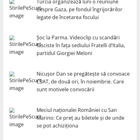
Turcia organizează luni o reuniune
despre Gaza, pe fondul îngrijorărilor
legate de încetarea focului
Șoc la Parma. Videoclip cu scandări
fasciste în fața sediului Fratelli d’Italia,
partidul Giorgiei Meloni
Nicuşor Dan se pregăteşte să convoace
CSAT, de două ori, în noiembrie. Care
sunt motivele convocării
Meciul naționalei României cu San
Marino: Ce preț au biletele și de unde
se pot achiziționa