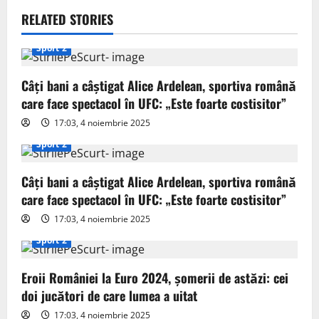
i
RELATED STORIES
g
Sport 2
a
Câți bani a câștigat Alice Ardelean, sportiva română
t
care face spectacol în UFC: „Este foarte costisitor”
17:03, 4 noiembrie 2025
i
Sport 2
o
Câți bani a câștigat Alice Ardelean, sportiva română
n
care face spectacol în UFC: „Este foarte costisitor”
17:03, 4 noiembrie 2025
Sport 2
Eroii României la Euro 2024, șomerii de astăzi: cei
doi jucători de care lumea a uitat
17:03, 4 noiembrie 2025