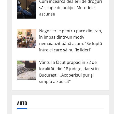
Cum încearcă dealerii de droguri
să scape de poliție. Metodele
ascunse
Negocierile pentru pace din Iran,
în impas dintr-un motiv
nemaiauzit până acum: ”Se luptă
între ei care să nu fie lideri”
Vântul a făcut prăpăd în 72 de
localități din 18 județe, dar și în
București: „Acoperișul pur și
simplu a zburat”
AUTO