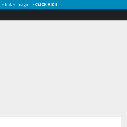
 + link + imagini >
CLICK AICI!