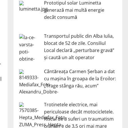
Prototipul solar Luminetta
generază mai multă energie
decât consumă
Transportul public din Alba Iulia,
blocat de 52 de zile. Consiliul
Local declară „perturbare gravă”
și caută un alt operator
.
Cântăreața Carmen Șerban a dat
cu mașina în groapa de la Eroilor:
l
„Trage stânga rău, acum”
Trotinetele electrice, mai
periculoase decât motocicletele.
Riscul de a suferi un traumatism
cranian e de 3,5 ori mai mare