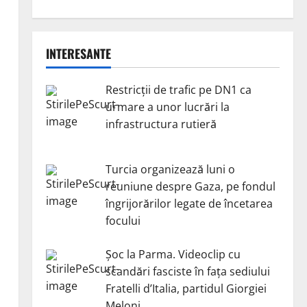
INTERESANTE
Restricții de trafic pe DN1 ca
urmare a unor lucrări la
infrastructura rutieră
Turcia organizează luni o
reuniune despre Gaza, pe fondul
îngrijorărilor legate de încetarea
focului
Șoc la Parma. Videoclip cu
scandări fasciste în fața sediului
Fratelli d’Italia, partidul Giorgiei
Meloni