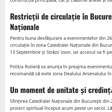
construcția principală, cât și clădirile anexe și luc
Restricții de circulație în Bucure
Naționale
Pentru buna desfășurare a evenimentelor din 26 o
circulație în zona Catedralei Naționale din Bucure
13 Septembrie și Străzii Izvor, iar accesul va fi p
Poliția Rutieră va anunța în preajma evenimentulu
recomandă să evite zona Dealului Arsenalului în z
Un moment de unitate și credinț
Sfințirea Catedralei Naționale din București di
proiect spiritual început acum peste un secol. L