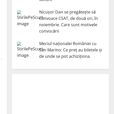
Nicuşor Dan se pregăteşte să
convoace CSAT, de două ori, în
noiembrie. Care sunt motivele
convocării
Meciul naționalei României cu
San Marino: Ce preț au biletele și
de unde se pot achiziționa