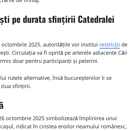
rările de finisaj.
ști pe durata sfințirii Catedralei
ctombrie 2025, autoritățile vor institui
restricții
de
ști. Circulația va fi oprită pe arterele adiacente Căii
ermis doar pentru participanți și pelerini.
i rutele alternative, însă bucureștenilor li se
iua sfințirii.
ă
n 26 octombrie 2025 simbolizează împlinirea unui
ăcașul, ridicat în cinstea eroilor neamului românesc,