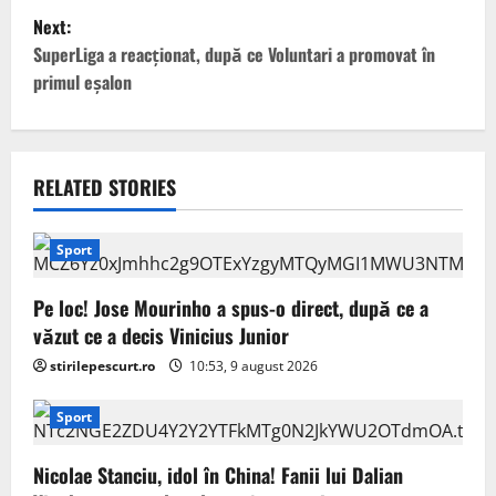
t
Next:
SuperLiga a reacționat, după ce Voluntari a promovat în
n
primul eșalon
a
v
RELATED STORIES
i
g
Sport
a
Pe loc! Jose Mourinho a spus-o direct, după ce a
văzut ce a decis Vinicius Junior
t
stirilepescurt.ro
10:53, 9 august 2026
i
Sport
o
Nicolae Stanciu, idol în China! Fanii lui Dalian
n