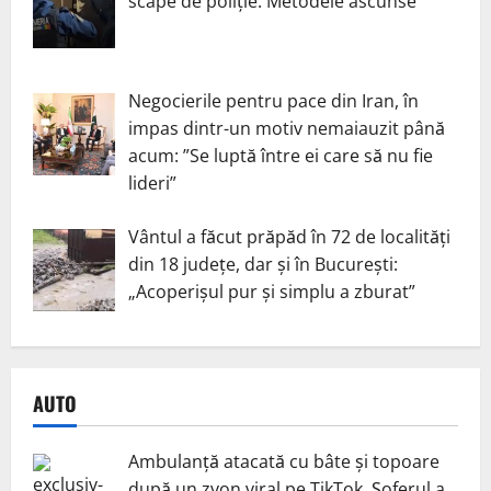
scape de poliție. Metodele ascunse
Negocierile pentru pace din Iran, în
impas dintr-un motiv nemaiauzit până
acum: ”Se luptă între ei care să nu fie
lideri”
Vântul a făcut prăpăd în 72 de localități
din 18 județe, dar și în București:
„Acoperișul pur și simplu a zburat”
AUTO
Ambulanță atacată cu bâte și topoare
după un zvon viral pe TikTok. Șoferul a