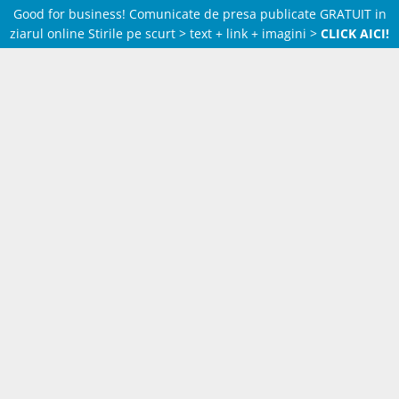
Good for business! Comunicate de presa publicate GRATUIT in
ziarul online Stirile pe scurt > text + link + imagini >
CLICK AICI!
Skip
to
content