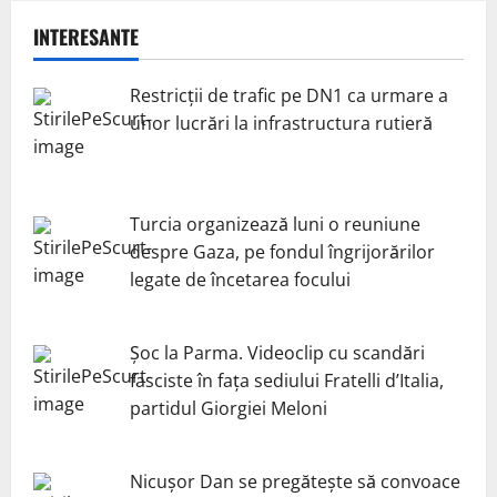
INTERESANTE
Restricții de trafic pe DN1 ca urmare a
unor lucrări la infrastructura rutieră
Turcia organizează luni o reuniune
despre Gaza, pe fondul îngrijorărilor
legate de încetarea focului
Șoc la Parma. Videoclip cu scandări
fasciste în fața sediului Fratelli d’Italia,
partidul Giorgiei Meloni
Nicuşor Dan se pregăteşte să convoace