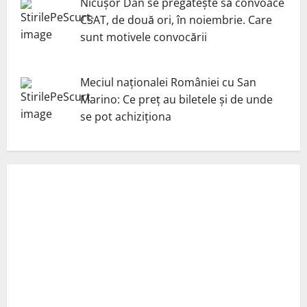
Nicuşor Dan se pregăteşte să convoace
CSAT, de două ori, în noiembrie. Care
sunt motivele convocării
Meciul naționalei României cu San
Marino: Ce preț au biletele și de unde
se pot achiziționa