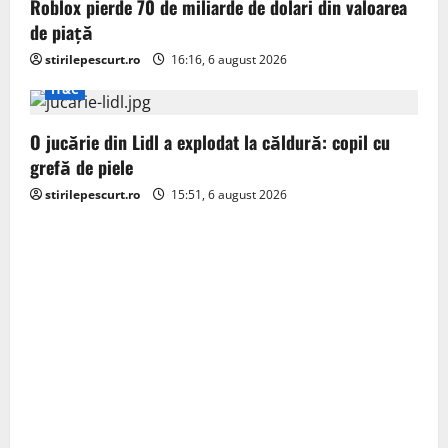
Roblox pierde 70 de miliarde de dolari din valoarea
de piață
stirilepescurt.ro
16:16, 6 august 2026
IT&C
O jucărie din Lidl a explodat la căldură: copil cu
grefă de piele
stirilepescurt.ro
15:51, 6 august 2026