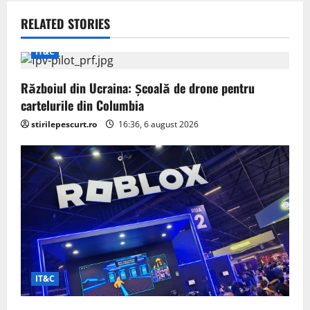
a
v
RELATED STORIES
i
IT&C
g
Războiul din Ucraina: Școală de drone pentru
cartelurile din Columbia
a
stirilepescurt.ro
16:36, 6 august 2026
t
i
o
n
IT&C