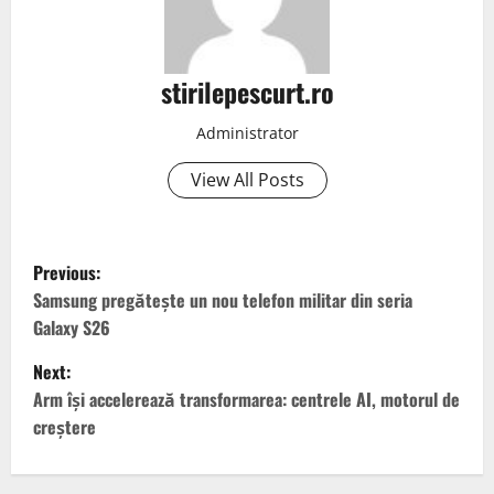
stirilepescurt.ro
Administrator
View All Posts
P
Previous:
o
Samsung pregătește un nou telefon militar din seria
Galaxy S26
s
Next:
t
Arm își accelerează transformarea: centrele AI, motorul de
creștere
n