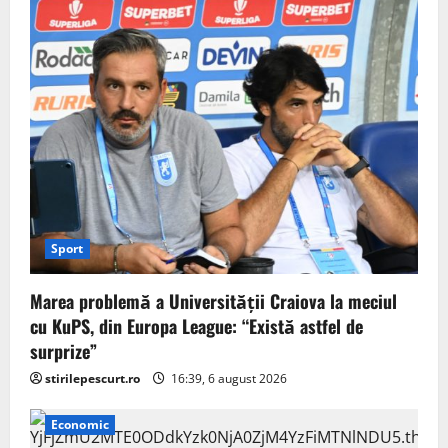
Sport
Marea problemă a Universității Craiova la meciul
cu KuPS, din Europa League: “Există astfel de
surprize”
stirilepescurt.ro
16:39, 6 august 2026
Economic