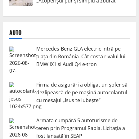
„Acoperișul pur și simplu a zburat”
AUTO
Mercedes-Benz GLA electric intră pe
piața din România. Cât costă rivalul lui
BMW iX1 și Audi Q4 e-tron
Firma de asigurări a obligat un șofer să
dezlipească de pe mașină autocolantul
cu mesajul „Isus te iubește”
Armata cumpără 5 autoturisme de
teren prin Programul Rabla. Licitația a
fost lansată în SEAP