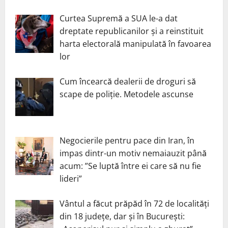
Curtea Supremă a SUA le-a dat
dreptate republicanilor și a reinstituit
harta electorală manipulată în favoarea
lor
Cum încearcă dealerii de droguri să
scape de poliție. Metodele ascunse
Negocierile pentru pace din Iran, în
impas dintr-un motiv nemaiauzit până
acum: ”Se luptă între ei care să nu fie
lideri”
Vântul a făcut prăpăd în 72 de localități
din 18 județe, dar și în București: