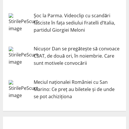
Șoc la Parma. Videoclip cu scandări
fasciste în fața sediului Fratelli d’Italia,
partidul Giorgiei Meloni
Nicuşor Dan se pregăteşte să convoace
CSAT, de două ori, în noiembrie. Care
sunt motivele convocării
Meciul naționalei României cu San
Marino: Ce preț au biletele și de unde
se pot achiziționa