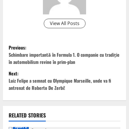
View All Posts
P
Previous:
o
Schimbare importantă în Formula 1. O companie cu tradiție
în automobilism revine în prim-plan
s
Next:
t
Luiz Felipe a semnat cu Olympique Marseille, unde va fi
antrenat de Roberto De Zerbi!
n
a
v
RELATED STORIES
Sport 2