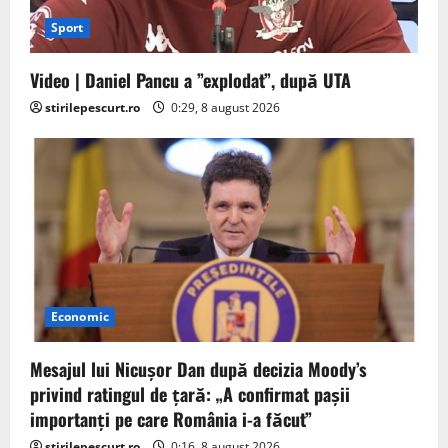
Sport
Video | Daniel Pancu a ”explodat”, după UTA
stirilepescurt.ro
0:29, 8 august 2026
Economic
Mesajul lui Nicușor Dan după decizia Moody’s
privind ratingul de țară: „A confirmat pașii
importanți pe care România i-a făcut”
stirilepescurt.ro
0:16, 8 august 2026