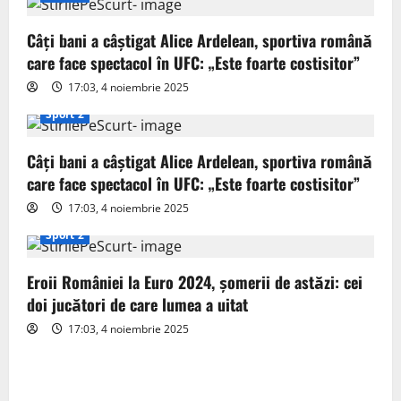
i
g
Câți bani a câștigat Alice Ardelean, sportiva română
care face spectacol în UFC: „Este foarte costisitor”
a
17:03, 4 noiembrie 2025
t
Sport 2
i
Câți bani a câștigat Alice Ardelean, sportiva română
o
care face spectacol în UFC: „Este foarte costisitor”
17:03, 4 noiembrie 2025
n
Sport 2
Eroii României la Euro 2024, șomerii de astăzi: cei
doi jucători de care lumea a uitat
17:03, 4 noiembrie 2025