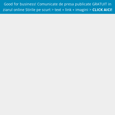
Good for business! Comunicate de presa publicate GRATUIT in
ziarul online Stirile pe scurt > text + link + imagini >
CLICK AICI!
Skip
to
content