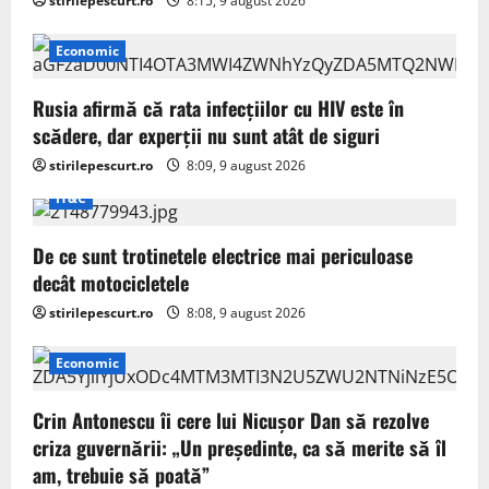
stirilepescurt.ro
8:15, 9 august 2026
Economic
Rusia afirmă că rata infecțiilor cu HIV este în
scădere, dar experții nu sunt atât de siguri
stirilepescurt.ro
8:09, 9 august 2026
IT&C
De ce sunt trotinetele electrice mai periculoase
decât motocicletele
stirilepescurt.ro
8:08, 9 august 2026
Economic
Crin Antonescu îi cere lui Nicușor Dan să rezolve
criza guvernării: „Un președinte, ca să merite să îl
am, trebuie să poată”