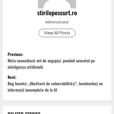
stirilepescurt.ro
Administrator
View All Posts
P
Previous:
o
Meta concediază mii de angajați, punând accentul pe
inteligența artificială
s
Next:
t
Bug bounty: „Vânătorii de vulnerabilități”, bombardați cu
informații incomplete de la AI
n
a