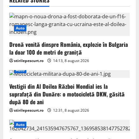
v
RELATED STORIES
i
g
Auto
a
Dronă venită dinspre România, explozie în Bulgaria
t
la doar 100 de metri de graniță
stirilepescurt.ro
14:13, 8 august 2026
i
Auto
o
Vestigii din Al Doilea Război Mondial ies la
n
suprafață din Dunăre: o motocicletă DKW, găsită
după 80 de ani
stirilepescurt.ro
12:31, 8 august 2026
Auto