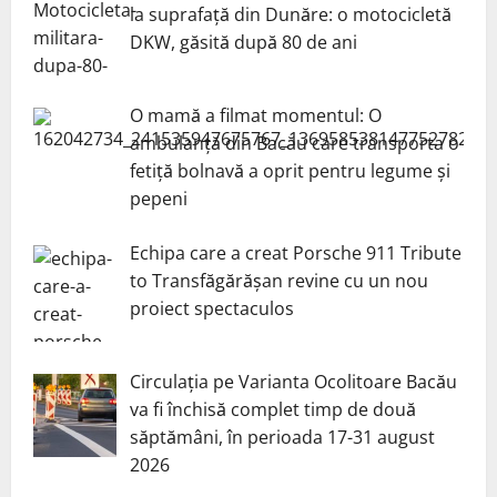
la suprafață din Dunăre: o motocicletă
DKW, găsită după 80 de ani
O mamă a filmat momentul: O
ambulanță din Bacău care transporta o
fetiță bolnavă a oprit pentru legume și
pepeni
Echipa care a creat Porsche 911 Tribute
to Transfăgărășan revine cu un nou
proiect spectaculos
Circulația pe Varianta Ocolitoare Bacău
va fi închisă complet timp de două
săptămâni, în perioada 17-31 august
2026