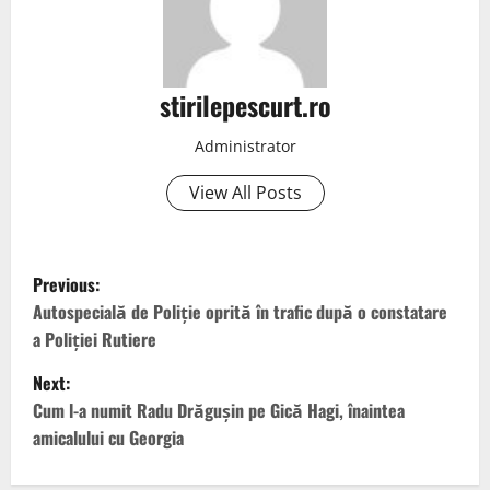
stirilepescurt.ro
Administrator
View All Posts
P
Previous:
o
Autospecială de Poliție oprită în trafic după o constatare
a Poliției Rutiere
s
Next:
t
Cum l-a numit Radu Drăgușin pe Gică Hagi, înaintea
amicalului cu Georgia
n