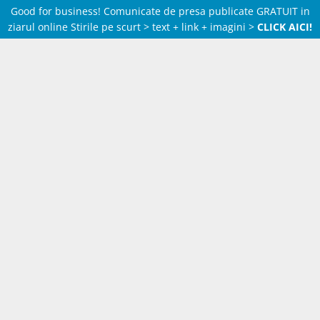
Good for business! Comunicate de presa publicate GRATUIT in
ziarul online Stirile pe scurt > text + link + imagini >
CLICK AICI!
Skip
to
content