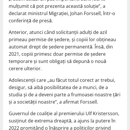
mulțumit că pot prezenta această soluție”, a
declarat ministrul Migrației, Johan Forssell, într-o
conferință de presă.
Anterior, atunci când solicitanții adulți de azil
primeau permise de ședere, și copiii lor obțineau
automat drept de ședere permanentă. Însă, din
2021, copiii primesc doar permise de ședere
temporare și sunt obligați să depună o nouă
cerere ulterior.
Adolescenții care „au făcut totul corect ar trebui,
desigur, să aibă posibilitatea de a munci, de a
studia și de a deveni parte a frumoasei noastre țări
și a societății noastre”, a afirmat Forssell.
Guvernul de coaliție al premierului Ulf Kristersson,
susținut de extrema dreaptă, a ajuns la putere în
2022 promițând o înăsprire a politicilor privind