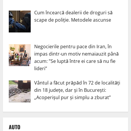
Cum încearcă dealerii de droguri să
scape de poliție. Metodele ascunse
Negocierile pentru pace din Iran, în
impas dintr-un motiv nemaiauzit până
acum: ”Se luptă între ei care să nu fie
lideri”
Vântul a făcut prăpăd în 72 de localități
din 18 județe, dar și în București:
„Acoperișul pur și simplu a zburat”
AUTO