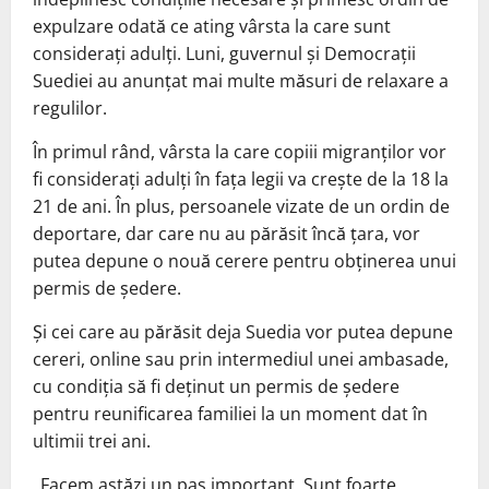
expulzare odată ce ating vârsta la care sunt
considerați adulți. Luni, guvernul și Democrații
Suediei au anunțat mai multe măsuri de relaxare a
regulilor.
În primul rând, vârsta la care copiii migranților vor
fi considerați adulți în fața legii va crește de la 18 la
21 de ani. În plus, persoanele vizate de un ordin de
deportare, dar care nu au părăsit încă țara, vor
putea depune o nouă cerere pentru obținerea unui
permis de ședere.
Și cei care au părăsit deja Suedia vor putea depune
cereri, online sau prin intermediul unei ambasade,
cu condiția să fi deținut un permis de ședere
pentru reunificarea familiei la un moment dat în
ultimii trei ani.
„Facem astăzi un pas important. Sunt foarte