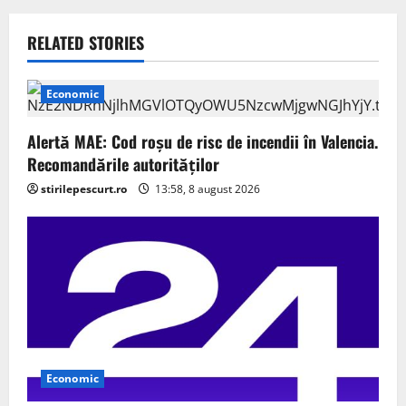
a
v
RELATED STORIES
i
Economic
g
Alertă MAE: Cod roșu de risc de incendii în Valencia.
a
Recomandările autorităților
stirilepescurt.ro
13:58, 8 august 2026
t
i
o
n
Economic