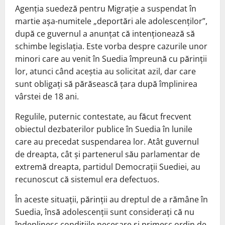
Agenția suedeză pentru Migrație a suspendat în
martie așa-numitele „deportări ale adolescenților”,
după ce guvernul a anunțat că intenționează să
schimbe legislația. Este vorba despre cazurile unor
minori care au venit în Suedia împreună cu părinții
lor, atunci când aceștia au solicitat azil, dar care
sunt obligați să părăsească țara după împlinirea
vârstei de 18 ani.
Regulile, puternic contestate, au făcut frecvent
obiectul dezbaterilor publice în Suedia în lunile
care au precedat suspendarea lor. Atât guvernul
de dreapta, cât și partenerul său parlamentar de
extremă dreapta, partidul Democrații Suediei, au
recunoscut că sistemul era defectuos.
În aceste situații, părinții au dreptul de a rămâne în
Suedia, însă adolescenții sunt considerați că nu
îndeplinesc condițiile necesare și primesc ordin de