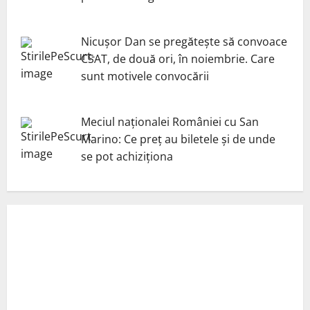
Nicuşor Dan se pregăteşte să convoace
CSAT, de două ori, în noiembrie. Care
sunt motivele convocării
Meciul naționalei României cu San
Marino: Ce preț au biletele și de unde
se pot achiziționa