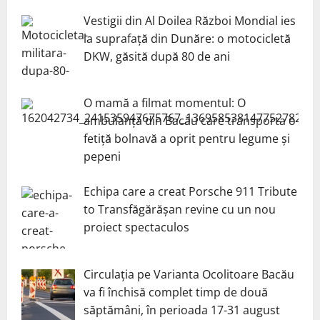
Vestigii din Al Doilea Război Mondial ies
la suprafață din Dunăre: o motocicletă
DKW, găsită după 80 de ani
O mamă a filmat momentul: O
ambulanță din Bacău care transporta o
fetiță bolnavă a oprit pentru legume și
pepeni
Echipa care a creat Porsche 911 Tribute
to Transfăgărășan revine cu un nou
proiect spectaculos
Circulația pe Varianta Ocolitoare Bacău
va fi închisă complet timp de două
săptămâni, în perioada 17-31 august