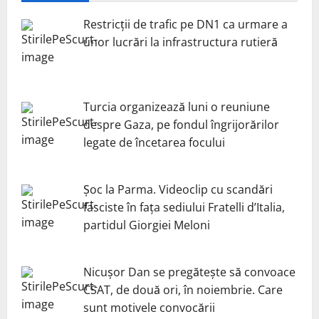
Restricții de trafic pe DN1 ca urmare a
unor lucrări la infrastructura rutieră
Turcia organizează luni o reuniune
despre Gaza, pe fondul îngrijorărilor
legate de încetarea focului
Șoc la Parma. Videoclip cu scandări
fasciste în fața sediului Fratelli d’Italia,
partidul Giorgiei Meloni
Nicuşor Dan se pregăteşte să convoace
CSAT, de două ori, în noiembrie. Care
sunt motivele convocării