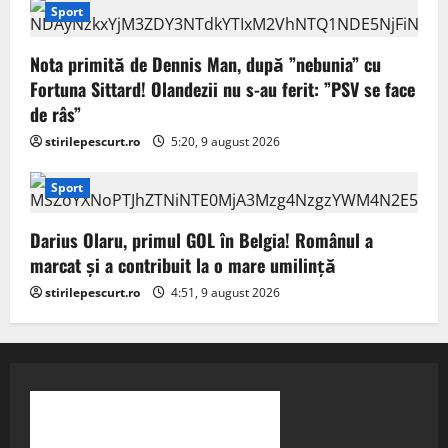
Sport
Nota primită de Dennis Man, după ”nebunia” cu
Fortuna Sittard! Olandezii nu s-au ferit: ”PSV se face
de râs”
stirilepescurt.ro
5:20, 9 august 2026
Sport
Darius Olaru, primul GOL în Belgia! Românul a
marcat și a contribuit la o mare umilință
stirilepescurt.ro
4:51, 9 august 2026