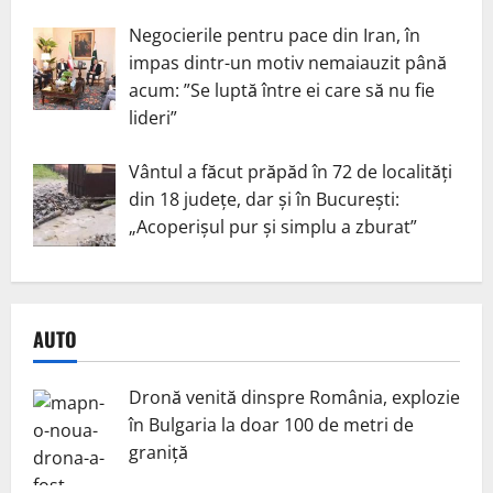
Negocierile pentru pace din Iran, în
impas dintr-un motiv nemaiauzit până
acum: ”Se luptă între ei care să nu fie
lideri”
Vântul a făcut prăpăd în 72 de localități
din 18 județe, dar și în București:
„Acoperișul pur și simplu a zburat”
AUTO
Dronă venită dinspre România, explozie
în Bulgaria la doar 100 de metri de
graniță