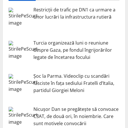
Restricții de trafic pe DN1 ca urmare a
unor lucrări la infrastructura rutieră
Turcia organizează luni o reuniune
despre Gaza, pe fondul îngrijorărilor
legate de încetarea focului
Șoc la Parma. Videoclip cu scandări
fasciste în fața sediului Fratelli d’Italia,
partidul Giorgiei Meloni
Nicuşor Dan se pregăteşte să convoace
CSAT, de două ori, în noiembrie. Care
sunt motivele convocării