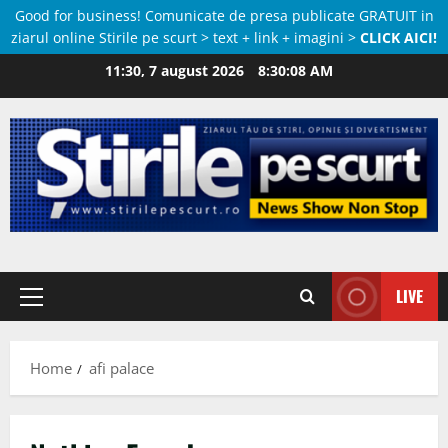
Good for business! Comunicate de presa publicate GRATUIT in
ziarul online Stirile pe scurt > text + link + imagini >
CLICK AICI!
Skip
11:30, 7 august 2026
8:30:09 AM
to
content
LIVE
Primary
Menu
Home
afi palace