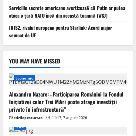
Serviciile secrete americane avertizează că Putin ar putea
ataca o țară NATO încă din această toamnă (WSJ)
IRIS2, rivalul european pentru Starlink: Acord major
semnat de UE
YOU MAY HAVE MISSED
Economic
Alexandru Nazare: „Participarea României la Fondul
Inițiativei celor Trei Mări poate atrage investiții
private în infrastructură”
stirilepescurt.ro
11:17, 7 august 2026
IT&C