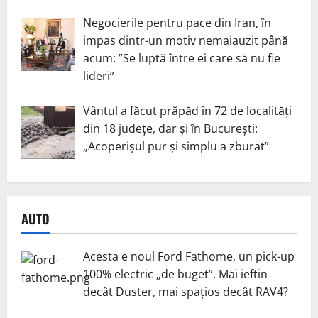
Negocierile pentru pace din Iran, în
impas dintr-un motiv nemaiauzit până
acum: ”Se luptă între ei care să nu fie
lideri”
Vântul a făcut prăpăd în 72 de localități
din 18 județe, dar și în București:
„Acoperișul pur și simplu a zburat”
AUTO
Acesta e noul Ford Fathome, un pick-up
100% electric „de buget”. Mai ieftin
decât Duster, mai spațios decât RAV4?