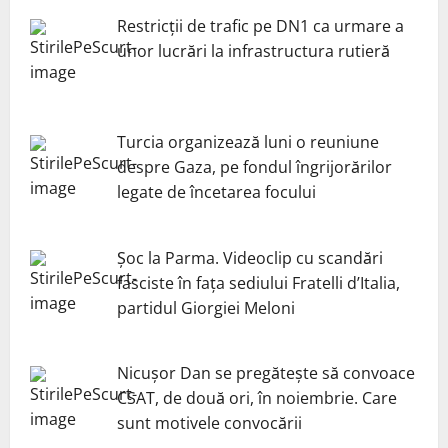
Restricții de trafic pe DN1 ca urmare a
unor lucrări la infrastructura rutieră
Turcia organizează luni o reuniune
despre Gaza, pe fondul îngrijorărilor
legate de încetarea focului
Șoc la Parma. Videoclip cu scandări
fasciste în fața sediului Fratelli d’Italia,
partidul Giorgiei Meloni
Nicuşor Dan se pregăteşte să convoace
CSAT, de două ori, în noiembrie. Care
sunt motivele convocării