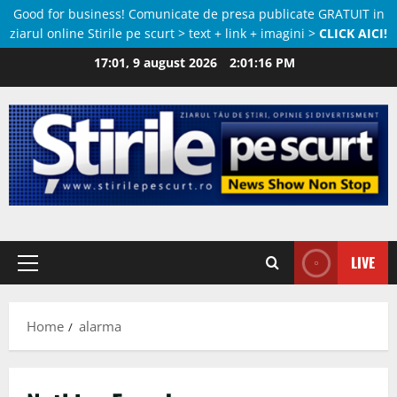
Good for business! Comunicate de presa publicate GRATUIT in
ziarul online Stirile pe scurt > text + link + imagini >
CLICK AICI!
Skip
17:01, 9 august 2026
2:01:16 PM
to
content
LIVE
Primary
Menu
Home
alarma