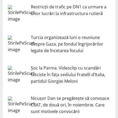
Restricții de trafic pe DN1 ca urmare a
unor lucrări la infrastructura rutieră
Turcia organizează luni o reuniune
despre Gaza, pe fondul îngrijorărilor
legate de încetarea focului
Șoc la Parma. Videoclip cu scandări
fasciste în fața sediului Fratelli d’Italia,
partidul Giorgiei Meloni
Nicuşor Dan se pregăteşte să convoace
CSAT, de două ori, în noiembrie. Care
sunt motivele convocării