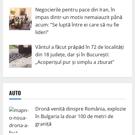
Negocierile pentru pace din Iran, în
impas dintr-un motiv nemaiauzit până
acum: ”Se luptă între ei care să nu fie
lideri”
Vântul a făcut prăpăd în 72 de localități
din 18 județe, dar și în București:
„Acoperișul pur și simplu a zburat”
AUTO
Dronă venită dinspre România, explozie
în Bulgaria la doar 100 de metri de
graniță