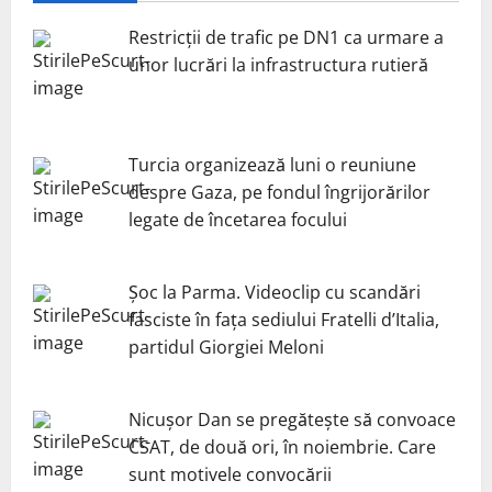
Restricții de trafic pe DN1 ca urmare a
unor lucrări la infrastructura rutieră
Turcia organizează luni o reuniune
despre Gaza, pe fondul îngrijorărilor
legate de încetarea focului
Șoc la Parma. Videoclip cu scandări
fasciste în fața sediului Fratelli d’Italia,
partidul Giorgiei Meloni
Nicuşor Dan se pregăteşte să convoace
CSAT, de două ori, în noiembrie. Care
sunt motivele convocării