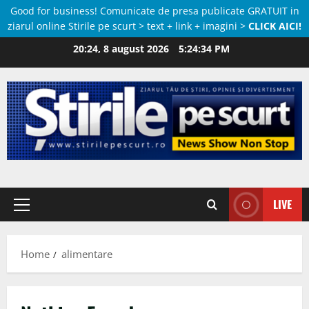
Good for business! Comunicate de presa publicate GRATUIT in
ziarul online Stirile pe scurt > text + link + imagini >
CLICK AICI!
Skip
20:24, 8 august 2026
5:24:34 PM
to
content
LIVE
Primary
Menu
Home
alimentare