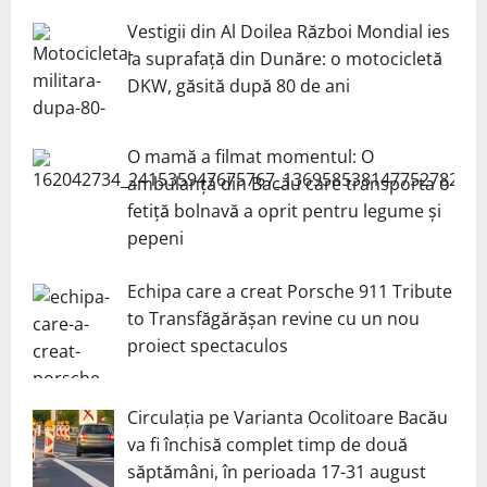
Vestigii din Al Doilea Război Mondial ies
la suprafață din Dunăre: o motocicletă
DKW, găsită după 80 de ani
O mamă a filmat momentul: O
ambulanță din Bacău care transporta o
fetiță bolnavă a oprit pentru legume și
pepeni
Echipa care a creat Porsche 911 Tribute
to Transfăgărășan revine cu un nou
proiect spectaculos
Circulația pe Varianta Ocolitoare Bacău
va fi închisă complet timp de două
săptămâni, în perioada 17-31 august