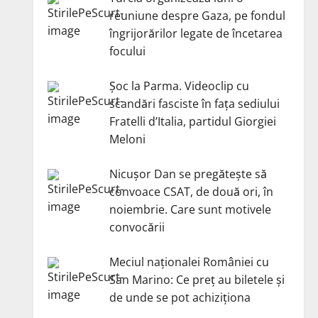
reuniune despre Gaza, pe fondul
îngrijorărilor legate de încetarea
focului
Șoc la Parma. Videoclip cu
scandări fasciste în fața sediului
Fratelli d’Italia, partidul Giorgiei
Meloni
Nicuşor Dan se pregăteşte să
convoace CSAT, de două ori, în
noiembrie. Care sunt motivele
convocării
Meciul naționalei României cu
San Marino: Ce preț au biletele și
de unde se pot achiziționa