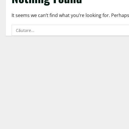
It seems we can’t find what you’re looking for. Perhap
Caută
după: