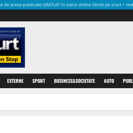
de presa publicate GRATUIT in ziarul online Stirile pe scurt > text
EXTERNE
SPORT
BUSINESS&SOCIETATE
AUTO
PUBL