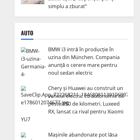
simplu a zburat”
AUTO
BMW i3 intră în producție în
uzina din München. Compania
anunță o cerere mare pentru
noul sedan electric
Chery și Huawei au construit un
vehicul electric cu autonomie de
peste 850 de kilometri. Luxeed
RX, lansat ca rival pentru Xiaomi
YU7
Mașinile abandonate pot lăsa