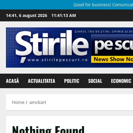
Good for business! Comunicate 
Skip
14:41, 6 august 2026
11:41:14 AM
to
content
ACASĂ
ACTUALITATEA
POLITIC
SOCIAL
ECONOMIC
Home
amckart
Nothing Found