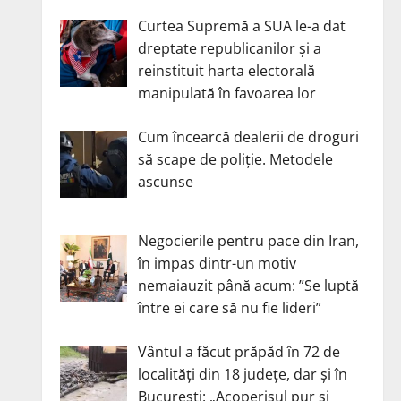
Curtea Supremă a SUA le-a dat
dreptate republicanilor și a
reinstituit harta electorală
manipulată în favoarea lor
Cum încearcă dealerii de droguri
să scape de poliție. Metodele
ascunse
Negocierile pentru pace din Iran,
în impas dintr-un motiv
nemaiauzit până acum: ”Se luptă
între ei care să nu fie lideri”
Vântul a făcut prăpăd în 72 de
localități din 18 județe, dar și în
București: „Acoperișul pur și