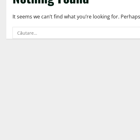
It seems we can’t find what you’re looking for. Perhap
Caută
după: