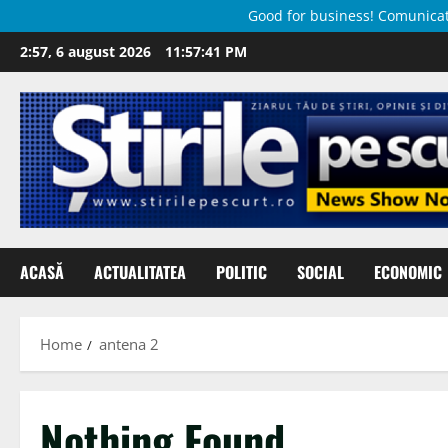
Good for business! Comunicate 
Skip
2:57, 6 august 2026
11:57:42 PM
to
content
ACASĂ
ACTUALITATEA
POLITIC
SOCIAL
ECONOMIC
Home
antena 2
Nothing Found