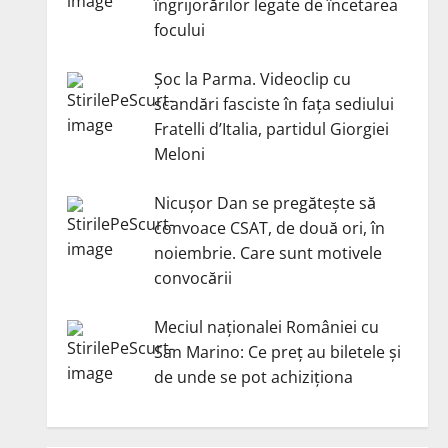
îngrijorărilor legate de încetarea
focului
Șoc la Parma. Videoclip cu
scandări fasciste în fața sediului
Fratelli d’Italia, partidul Giorgiei
Meloni
Nicuşor Dan se pregăteşte să
convoace CSAT, de două ori, în
noiembrie. Care sunt motivele
convocării
Meciul naționalei României cu
San Marino: Ce preț au biletele și
de unde se pot achiziționa