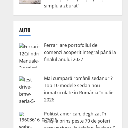
simplu a zburat”
AUTO
Ferrari are portofoliul de
comenzi acoperit integral până la
finalul anului 2027
Mai cumpără românii sedanuri?
Top 10 modele sedan nou
înmatriculate în România în iulie
2026
Polițist american, deghizat în
tufiș, a prins peste 70 de șoferi
care vorbeau la telefon. În doar 6