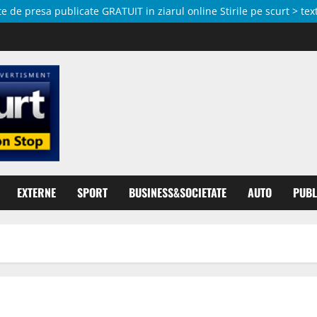
de presa publicate GRATUIT in ziarul online Stirile pe scurt > text
EXTERNE
SPORT
BUSINESS&SOCIETATE
AUTO
PUBL