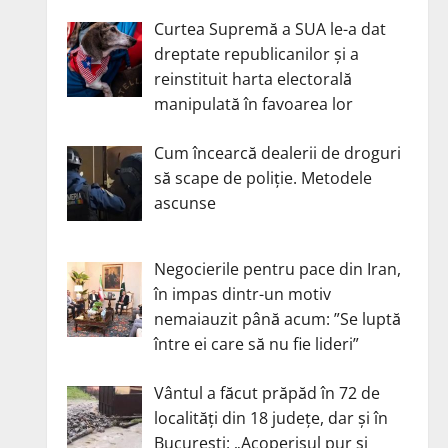
Curtea Supremă a SUA le-a dat
dreptate republicanilor și a
reinstituit harta electorală
manipulată în favoarea lor
Cum încearcă dealerii de droguri
să scape de poliție. Metodele
ascunse
Negocierile pentru pace din Iran,
în impas dintr-un motiv
nemaiauzit până acum: ”Se luptă
între ei care să nu fie lideri”
Vântul a făcut prăpăd în 72 de
localități din 18 județe, dar și în
București: „Acoperișul pur și