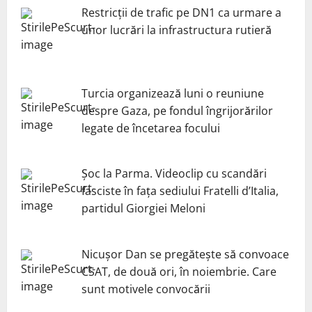
Restricții de trafic pe DN1 ca urmare a
unor lucrări la infrastructura rutieră
Turcia organizează luni o reuniune
despre Gaza, pe fondul îngrijorărilor
legate de încetarea focului
Șoc la Parma. Videoclip cu scandări
fasciste în fața sediului Fratelli d’Italia,
partidul Giorgiei Meloni
Nicuşor Dan se pregăteşte să convoace
CSAT, de două ori, în noiembrie. Care
sunt motivele convocării