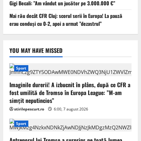
Gigi Becali: ”Am vândut un jucător pe 3.000.000 €”
Mai rău decât CFR Cluj: scorul serii în Europa! La pauză
erau conduși cu 0-2, apoi a urmat ”dezastrul”
YOU MAY HAVE MISSED
Sport
Imaginile durerii! A izbucnit în plâns, după ce CFR a
fost umilită de Tromso în Europa League: ”M-am
simțit neputincios”
stirilepescurt.ro
6:00, 7 august 2026
Sport
Antrenorul lui Tromso a surprins pe toată lumea,