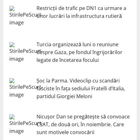
Restricții de trafic pe DN1 ca urmare a
unor lucrări la infrastructura rutieră
Turcia organizează luni o reuniune
despre Gaza, pe fondul îngrijorărilor
legate de încetarea focului
Șoc la Parma. Videoclip cu scandări
fasciste în fața sediului Fratelli d’Italia,
partidul Giorgiei Meloni
Nicuşor Dan se pregăteşte să convoace
CSAT, de două ori, în noiembrie. Care
sunt motivele convocării