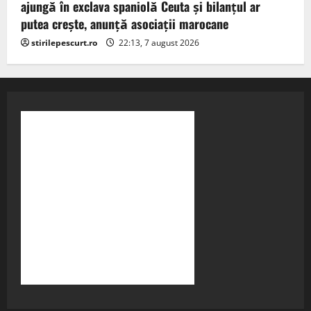
ajungă în exclava spaniolă Ceuta şi bilanţul ar
putea creşte, anunță asociații marocane
stirilepescurt.ro
22:13, 7 august 2026