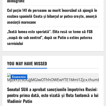
demografic
Cel puţin 141 de persoane au murit încercând să ajungă în
exclava spaniolă Ceuta şi bilanţul ar putea creşte, anunță
asociații marocane
„Toată lumea este speriată”. Elita rusă se teme că FSB
„scapă de sub control”, după ce Putin a extins puterea
serviciului
YOU MAY HAVE MISSED
Economic
Senatul SUA a aprobat sancțiunile împotriva Rusiei:
pentru prima dată, este vizată și flota fantomă a lui
Vladimir Putin