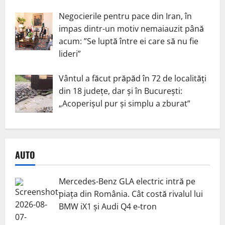
Negocierile pentru pace din Iran, în
impas dintr-un motiv nemaiauzit până
acum: ”Se luptă între ei care să nu fie
lideri”
Vântul a făcut prăpăd în 72 de localități
din 18 județe, dar și în București:
„Acoperișul pur și simplu a zburat”
AUTO
Mercedes-Benz GLA electric intră pe
piața din România. Cât costă rivalul lui
BMW iX1 și Audi Q4 e-tron