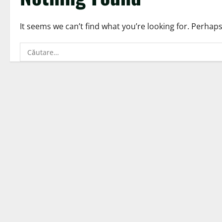
It seems we can’t find what you’re looking for. Perhap
Caută
după: