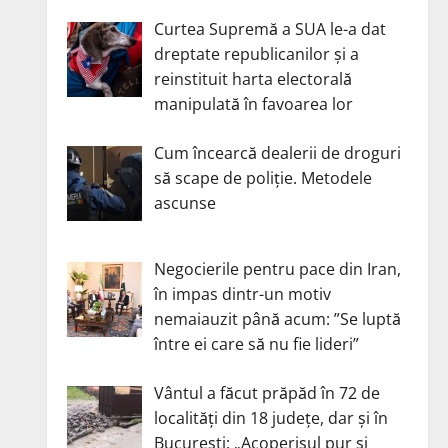
Curtea Supremă a SUA le-a dat
dreptate republicanilor și a
reinstituit harta electorală
manipulată în favoarea lor
Cum încearcă dealerii de droguri
să scape de poliție. Metodele
ascunse
Negocierile pentru pace din Iran,
în impas dintr-un motiv
nemaiauzit până acum: ”Se luptă
între ei care să nu fie lideri”
Vântul a făcut prăpăd în 72 de
localități din 18 județe, dar și în
București: „Acoperișul pur și