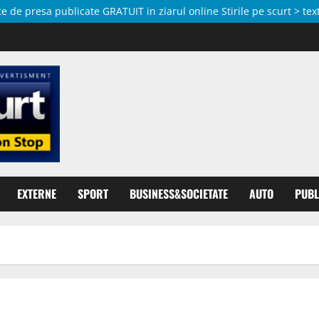
de presa publicate GRATUIT in ziarul online Stirile pe scurt > text
EXTERNE
SPORT
BUSINESS&SOCIETATE
AUTO
PUBL