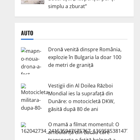
simplu a zburat”
AUTO
Dronă venită dinspre România,
explozie în Bulgaria la doar 100
de metri de graniță
Vestigii din Al Doilea Război
Mondial ies la suprafață din
Dunăre: o motocicletă DKW,
găsită după 80 de ani
O mamă a filmat momentul: O
ambulanță din Bacău care
transporta o fetiță bolnavă a