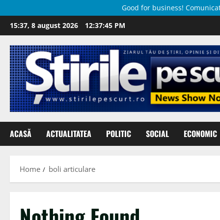
Good for business! Comunicate 
Skip
15:37, 8 august 2026
12:37:46 PM
to
content
ACASĂ
ACTUALITATEA
POLITIC
SOCIAL
ECONOMIC
Home
boli articulare
Nothing Found