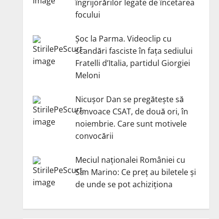
îngrijorărilor legate de încetarea
focului
Șoc la Parma. Videoclip cu
scandări fasciste în fața sediului
Fratelli d’Italia, partidul Giorgiei
Meloni
Nicuşor Dan se pregăteşte să
convoace CSAT, de două ori, în
noiembrie. Care sunt motivele
convocării
Meciul naționalei României cu
San Marino: Ce preț au biletele și
de unde se pot achiziționa