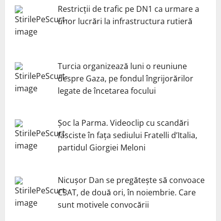
Restricții de trafic pe DN1 ca urmare a
unor lucrări la infrastructura rutieră
Turcia organizează luni o reuniune
despre Gaza, pe fondul îngrijorărilor
legate de încetarea focului
Șoc la Parma. Videoclip cu scandări
fasciste în fața sediului Fratelli d’Italia,
partidul Giorgiei Meloni
Nicuşor Dan se pregăteşte să convoace
CSAT, de două ori, în noiembrie. Care
sunt motivele convocării