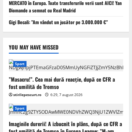
MERCATO în Europa. Toate transferurile verii sunt AICI! Yan
Diomande a semnat cu Real Madrid
Gigi Becali: ”Am vândut un jucător pe 3.000.000 €”
YOU MAY HAVE MISSED
Sport
”Masacru!”. Cea mai dură reacție, după ce CFR a
fost umilită de Tromso
stirilepescurt.ro
6:29, 7 august 2026
Sport
Imaginile durerii! A izbucnit în plâns, după ce CFR a
fost umilită de Tromso în Europa League: ”M-am