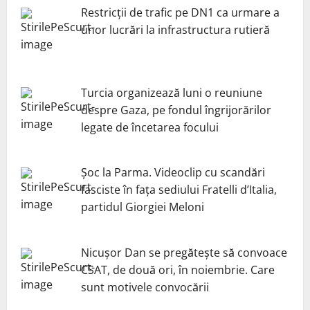
Restricții de trafic pe DN1 ca urmare a
unor lucrări la infrastructura rutieră
Turcia organizează luni o reuniune
despre Gaza, pe fondul îngrijorărilor
legate de încetarea focului
Șoc la Parma. Videoclip cu scandări
fasciste în fața sediului Fratelli d’Italia,
partidul Giorgiei Meloni
Nicuşor Dan se pregăteşte să convoace
CSAT, de două ori, în noiembrie. Care
sunt motivele convocării