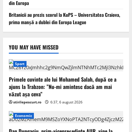
din Europa
Britanicii au prezis scorul la KuPS – Universitatea Craiova,
prima manșă a dublei din Europa League
YOU MAY HAVE MISSED
Sport
Primele cuvinte ale lui Mohamed Salah, după ce a
ajuns la Trabzon: ”Nu-mi amintesc dacă am mai
văzut așa ceva”
stirilepescurt.ro
6:37, 6 august 2026
Economic
Dan Dungaciu, prim-vicepreședinte AUR, vine la