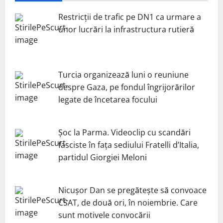
Restricții de trafic pe DN1 ca urmare a
unor lucrări la infrastructura rutieră
Turcia organizează luni o reuniune
despre Gaza, pe fondul îngrijorărilor
legate de încetarea focului
Șoc la Parma. Videoclip cu scandări
fasciste în fața sediului Fratelli d’Italia,
partidul Giorgiei Meloni
Nicuşor Dan se pregăteşte să convoace
CSAT, de două ori, în noiembrie. Care
sunt motivele convocării