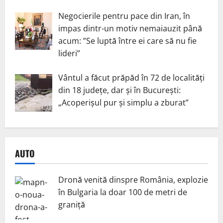
Negocierile pentru pace din Iran, în
impas dintr-un motiv nemaiauzit până
acum: ”Se luptă între ei care să nu fie
lideri”
Vântul a făcut prăpăd în 72 de localități
din 18 județe, dar și în București:
„Acoperișul pur și simplu a zburat”
AUTO
Dronă venită dinspre România, explozie
în Bulgaria la doar 100 de metri de
graniță