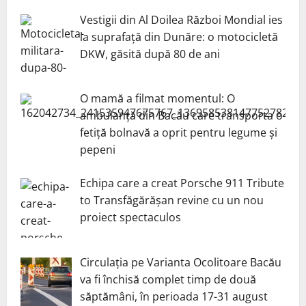
Vestigii din Al Doilea Război Mondial ies
la suprafață din Dunăre: o motocicletă
DKW, găsită după 80 de ani
O mamă a filmat momentul: O
ambulanță din Bacău care transporta o
fetiță bolnavă a oprit pentru legume și
pepeni
Echipa care a creat Porsche 911 Tribute
to Transfăgărășan revine cu un nou
proiect spectaculos
Circulația pe Varianta Ocolitoare Bacău
va fi închisă complet timp de două
săptămâni, în perioada 17-31 august