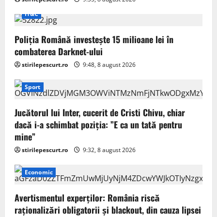
IT&C
Poliția Română investește 15 milioane lei în
combaterea Darknet-ului
stirilepescurt.ro
9:48, 8 august 2026
Sport
Jucătorul lui Inter, cucerit de Cristi Chivu, chiar
dacă i-a schimbat poziția: ”E ca un tată pentru
mine”
stirilepescurt.ro
9:32, 8 august 2026
Economic
Avertismentul experților: România riscă
raționalizări obligatorii și blackout, din cauza lipsei