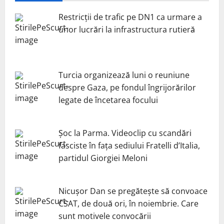
Restricții de trafic pe DN1 ca urmare a
unor lucrări la infrastructura rutieră
Turcia organizează luni o reuniune
despre Gaza, pe fondul îngrijorărilor
legate de încetarea focului
Șoc la Parma. Videoclip cu scandări
fasciste în fața sediului Fratelli d’Italia,
partidul Giorgiei Meloni
Nicuşor Dan se pregăteşte să convoace
CSAT, de două ori, în noiembrie. Care
sunt motivele convocării