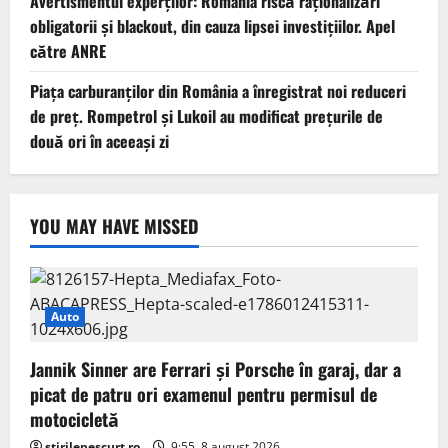
Avertismentul experților: România riscă raționalizări
obligatorii și blackout, din cauza lipsei investițiilor. Apel
către ANRE
Piața carburanților din România a înregistrat noi reduceri
de preț. Rompetrol și Lukoil au modificat prețurile de
două ori în aceeași zi
YOU MAY HAVE MISSED
Auto
Jannik Sinner are Ferrari și Porsche în garaj, dar a
picat de patru ori examenul pentru permisul de
motocicletă
stirilepescurt.ro
9:55, 8 august 2026